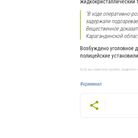
жидкокристаллический т
"В ходе оперативно-р
задержали подозреваем
Вещественное доказат
Карагандинской облас
Возбуждено уголовное д
полицейские установили
Если вы заметили ошибку, выделите н
#криминал