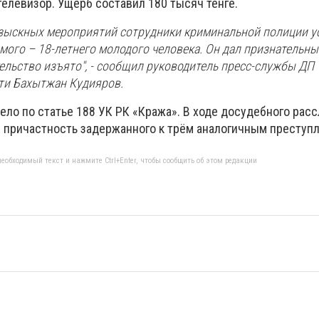
елевизор. Ущерб составил 180 тысяч тенге.
озыскных мероприятий сотрудники криминальной полиции у
ого – 18-летнего молодого человека. Он дал признательны
ельство изъято", - сообщил руководитель пресс-службы ДП
ти Бахытжан Кудияров.
ело по статье 188 УК РК «Кража». В ходе досудебного рас
 причастность задержанного к трём аналогичным преступ
еобходимый текст и нажмите Ctrl+Enter, чтобы сообщить об этом редакции