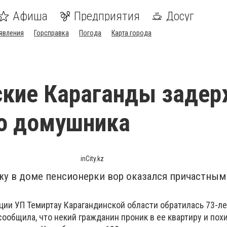
Афиша
Предприятия
Досуг
явления
Горсправка
Погода
Карта города
ские Караганды задер
о домушника
inCity.kz
жу в доме пенсионерки вор оказался причастным
ции УП Темиртау Карагандинской области обратилась 73-л
сообщила, что некий гражданин проник в ее квартиру и пох