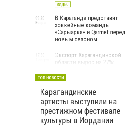
ВИДЕО
В Караганде представят
09:20
Вчера
хоккейные команды
«Сарыарка» и Qarmet перед
новым сезоном
Экспорт Карагандинской
17:50
4 августа
области вырос на 27%:
регион выходит на новые
рынки
ТОП НОВОСТИ
Карагандинские
артисты выступили на
престижном фестивале
культуры в Иордании