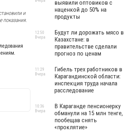
Вчера
выявили оптовиков с
наценкой до 50% на
становили и
продукты
е показания.
Будут ли дорожать мясо в
12:50
Вчера
Казахстане: в
следования
правительстве сделали
лениям.
прогноз по ценам
Гибель трех работников в
11:29
Вчера
Карагандинской области:
инспекция труда начала
расследование
В Караганде пенсионерку
10:36
Вчера
обманули на 15 млн тенге,
пообещав снять
«проклятие»