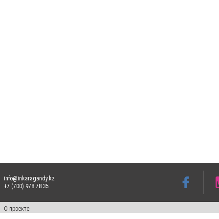
info@inkaragandy.kz
+7 (700) 978 78 35
О проекте