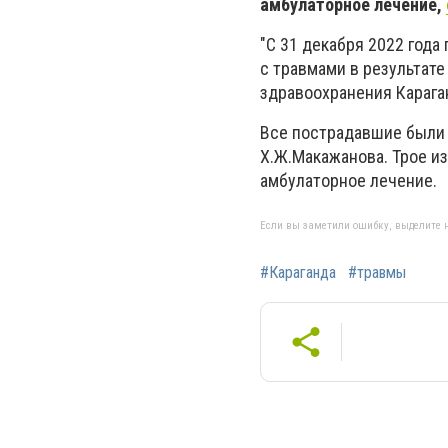
амбулаторное лечение,
"С 31 декабря 2022 года
с травмами в результате
здравоохранения Карага
Все пострадавшие были
Х.Ж.Макажанова. Трое и
амбулаторное лечение.
Если вы заметили ошибку, выделите н
#Караганда
#травмы