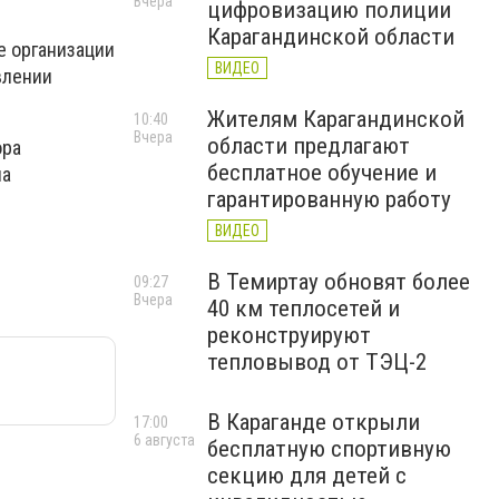
Вчера
цифровизацию полиции
Карагандинской области
е организации
ВИДЕО
влении
Жителям Карагандинской
10:40
Вчера
области предлагают
ора
бесплатное обучение и
на
гарантированную работу
ВИДЕО
В Темиртау обновят более
09:27
Вчера
40 км теплосетей и
реконструируют
тепловывод от ТЭЦ-2
В Караганде открыли
17:00
6 августа
бесплатную спортивную
секцию для детей с