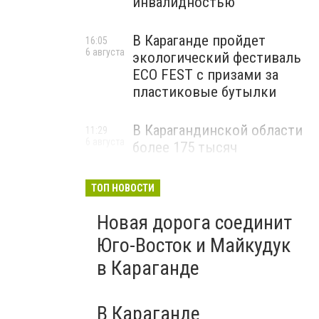
инвалидностью
В Караганде пройдет
16:05
6 августа
экологический фестиваль
ECO FEST с призами за
пластиковые бутылки
В Карагандинской области
11:29
6 августа
более 175 тысяч
школьников начнут
учебный год 1 сентября
ТОП НОВОСТИ
Новая дорога соединит
Юго-Восток и Майкудук
в Караганде
В Караганде