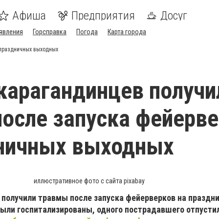
Афиша
Предприятия
Досуг
явления
Горсправка
Погода
Карта города
 праздничных выходных
карагандинцев получи
осле запуска фейерв
дничных выходных
иллюстративное фото с сайта pixabay
 получили травмы после запуска фейерверков на праздн
были госпитализированы, одного пострадавшего отпусти