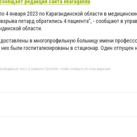
сообщает редакция сайта ekaraganda
 по 4 января 2023 по Карагандинской области в медицински
 взрыва петард обратились 4 пациента", - сообщают в упра
ндинской области.
 доставлены в многопрофильную больницу имени професс
з них были госпитализированы в стационар. Один отпущен 
еобходимый текст и нажмите Ctrl+Enter, чтобы сообщить об этом редакции