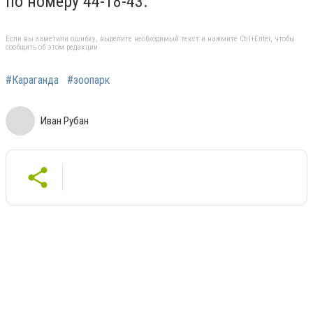
по номеру 44-18-43.
Если вы заметили ошибку, выделите необходимый текст и нажмите Ctrl+Enter, чтобы
сообщить об этом редакции
#Караганда
#зоопарк
Иван Рубан