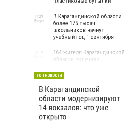
пластиковые бутылки
В Карагандинской области
11:29
Вчера
более 175 тысяч
школьников начнут
учебный год 1 сентября
164 жителя Карагандинской
10:10
Вчера
области получили
государственные гранты на
бизнес
ТОП НОВОСТИ
В Карагандинской
области модернизируют
14 вокзалов: что уже
открыто