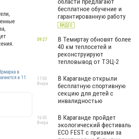
области предлагают
бесплатное обучение и
ели,
гарантированную работу
ленные
ВИДЕО
ва,
дет
В Темиртау обновят более
09:27
сения.
40 км теплосетей и
реконструируют
тепловывод от ТЭЦ-2
Ярмарка в
начнется в 11
В Караганде открыли
17:00
Вчера
бесплатную спортивную
секцию для детей с
инвалидностью
В Караганде пройдет
16:05
Вчера
экологический фестиваль
ECO FEST с призами за