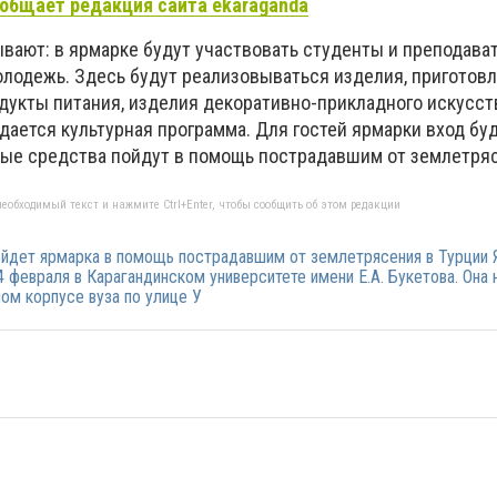
общает редакция сайта ekaraganda
вают: в ярмарке будут участвовать студенты и преподават
олодежь. Здесь будут реализовываться изделия, приготов
дукты питания, изделия декоративно-прикладного искусст
дается культурная программа. Для гостей ярмарки вход бу
ные средства пойдут в помощь пострадавшим от землетря
еобходимый текст и нажмите Ctrl+Enter, чтобы сообщить об этом редакции
ойдет ярмарка в помощь пострадавшим от землетрясения в Турции 
 февраля в Карагандинском университете имени Е.А. Букетова. Она 
ном корпусе вуза по улице У