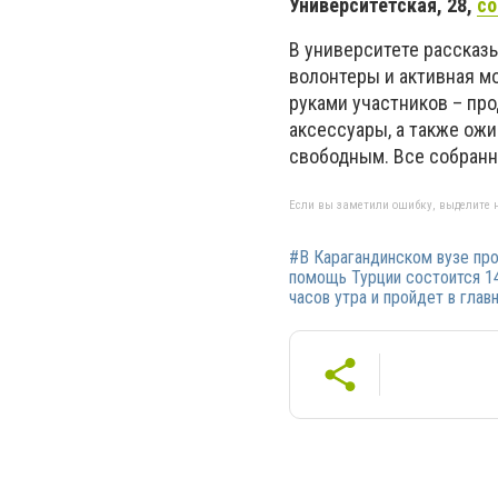
Университетская, 28,
со
В университете рассказы
волонтеры и активная м
руками участников – про
аксессуары, а также ожи
свободным. Все собран
Если вы заметили ошибку, выделите н
#В Карагандинском вузе пр
помощь Турции состоится 14
часов утра и пройдет в глав