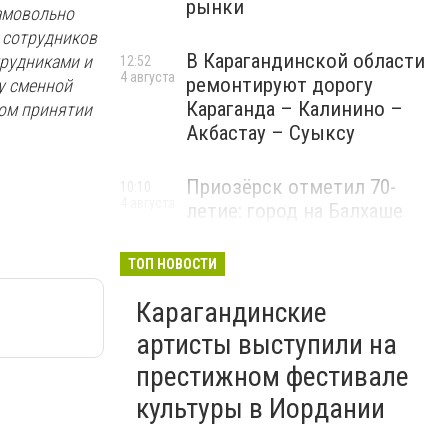
рынки
самовольно
з сотрудников
В Карагандинской области
трудниками и
12:52
4 августа
ремонтируют дорогу
у сменной
Караганда – Калинино –
ном принятии
Акбастау – Суыксу
Приозёрск отметил 70-
10:10
4 августа
летие: город на Балхаше
делает ставку на туризм и
развитие
ТОП НОВОСТИ
Карагандинские
артисты выступили на
престижном фестивале
культуры в Иордании