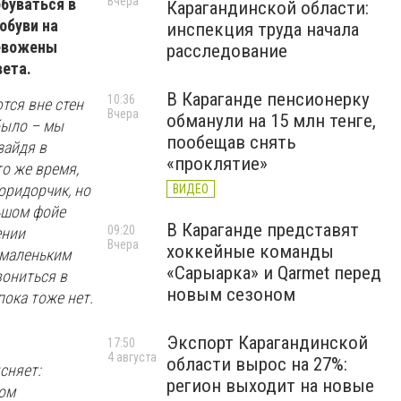
Вчера
обуваться в
Карагандинской области:
обуви на
инспекция труда начала
ревожены
расследование
вета.
В Караганде пенсионерку
10:36
тся вне стен
Вчера
обманули на 15 млн тенге,
было – мы
пообещав снять
зайдя в
«проклятие»
то же время,
оридорчик, но
ВИДЕО
льшом фойе
В Караганде представят
09:20
ении
Вчера
хоккейные команды
 маленьким
«Сарыарка» и Qarmet перед
вониться в
новым сезоном
пока тоже нет.
Экспорт Карагандинской
17:50
4 августа
области вырос на 27%:
сняет:
регион выходит на новые
том