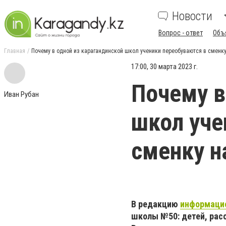
Новости
Вопрос - ответ
Объ
Главная
Почему в одной из карагандинской школ ученики переобуваются в сменку
17:00, 30 марта 2023 г.
Почему в
Иван Рубан
школ уче
сменку н
В редакцию
информацио
школы №50: детей, рас