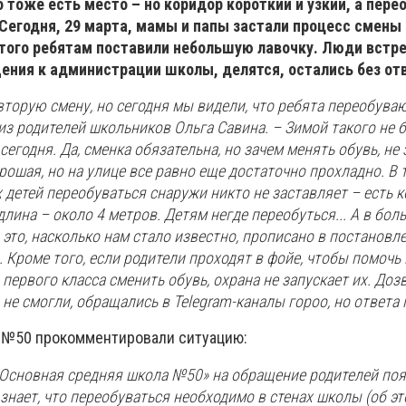
 тоже есть место – но коридор короткий и узкий, а пере
Сегодня, 29 марта, мамы и папы застали процесс смены 
того ребятам поставили небольшую лавочку. Люди вст
ения к администрации школы, делятся, остались без от
 вторую смену, но сегодня мы видели, что ребята переобуваю
 из родителей школьников Ольга Савина. – Зимой такого не 
егодня. Да, сменка обязательна, но зачем менять обувь, не 
ошая, но на улице все равно еще достаточно прохладно. В 
х детей переобуваться снаружи никто не заставляет – есть к
 длина – около 4 метров. Детям негде переобуться... А в бо
 это, насколько нам стало известно, прописано в постановл
 Кроме того, если родители проходят в фойе, чтобы помочь
 первого класса сменить обувь, охрана не запускает их. Доз
не смогли, обращались в Telegram-каналы гороо, но ответа 
 №50 прокомментировали ситуацию:
Основная средняя школа №50» на обращение родителей поя
нает, что переобуваться необходимо в стенах школы (об э