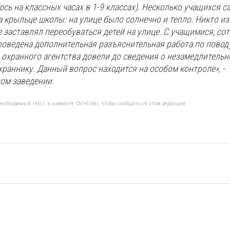
сь на классных часах в 1-9 классах). Несколько учащихся 
 крыльце школы: на улице было солнечно и тепло. Никто и
 заставлял переобуваться детей на улице. С учащимися, со
оведена дополнительная разъяснительная работа по повод
 охранного агентства довели до сведения о незамедлитель
раннику. Данный вопрос находится на особом контроле», -
ом заведении.
еобходимый текст и нажмите Ctrl+Enter, чтобы сообщить об этом редакции