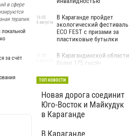
инвалидностью
ий в сфере
лизируются
В Караганде пройдет
16:05
зная терапия.
6 августа
экологический фестиваль
с локальной
ECO FEST с призами за
тно
пластиковые бутылки
В Карагандинской области
11:29
я за счёт
6 августа
более 175 тысяч
школьников начнут
учебный год 1 сентября
хования
ТОП НОВОСТИ
Новая дорога соединит
Юго-Восток и Майкудук
в Караганде
В Караганде