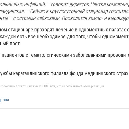
ольничных инфекций, – говорит директор Центра компетенц
ландинская. – Сейчас в круглосуточный стационар госпита
нты – с острыми лейкозами. Проводится химио- и высокодо
ном стационаре проходят лечение в одноместных палатах 
 каждой есть всё необходимое для того, чтобы одномомен
ный пост.
 пациентов с гематологическими заболеваниями проводитс
ужбы карагандинского филиала фонда медицинского стра
еобходимый текст и нажмите Ctrl+Enter, чтобы сообщить об этом редакции
крови