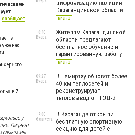
Вчера
цифровизацию полиции
огическими
Карагандинской области
ирует
,
сообщает
ВИДЕО
Жителям Карагандинской
10:40
Вчера
тает в
области предлагают
е уже как
бесплатное обучение и
ти.
гарантированную работу
ВИДЕО
ансерного
п
В Темиртау обновят более
09:27
Вчера
40 км теплосетей и
реконструируют
больше 2
тепловывод от ТЭЦ-2
В Караганде открыли
17:00
ационаре у
6 августа
бесплатную спортивную
яции. Пациент
секцию для детей с
ем самым мы