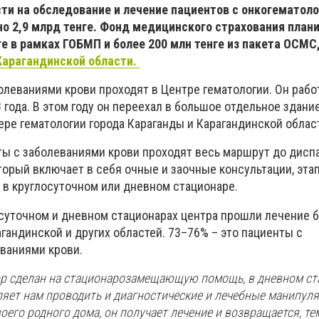
сти на обследование и лечение пациентов с онкогематол
о 2,9 млрд тенге. Фонд медицинского страхования план
ге в рамках ГОБМП и более 200 млн тенге из пакета ОСМС
Карагандинской области.
олеваниями крови проходят в Центре гематологии. Он рабо
8 года. В этом году он переехал в большое отдельное здани
ере гематологии города Караганды и Карагандинской облас
ты с заболеваниями крови проходят весь маршрут до дисп
торый включает в себя очные и заочные консультации, эта
 в круглосуточном или дневном стационаре.
осуточном и дневном стационарах центра прошли лечение 
гандинской и других областей. 73–76% – это пациенты с
еваниями крови.
ор сделан на стационарозамещающую помощь, в дневном ст
оляет нам проводить и диагностические и лечебные манипул
воего родного дома, он получает лечение и возвращается, т