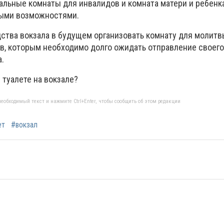
альные комнаты для инвалидов и комната матери и ребенка
ными возможностями.
дства вокзала в будущем организовать комнату для молитвы
в, которым необходимо долго ожидать отправление своего
.
 туалете на вокзале?
еобходимый текст и нажмите Ctrl+Enter, чтобы сообщить об этом редакции
ет
#вокзал