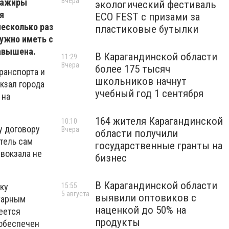
Вчера
ссажиры
экологический фестиваль
я
ECO FEST с призами за
несколько раз
пластиковые бутылки
нужно иметь с
завышена.
В Карагандинской области
11:29
Вчера
более 175 тысяч
ранспорта и
школьников начнут
кзал города
учебный год 1 сентября
 на
164 жителя Карагандинской
10:10
у договору
Вчера
области получили
тель сам
государственные гранты на
 вокзала не
бизнес
В Карагандинской области
ку
15:55
5 августа
выявили оптовиков с
тарным
наценкой до 50% на
еется
продукты
 обеспечен