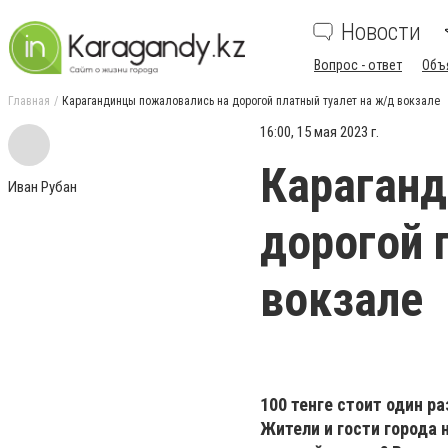
Новости
Вопрос - ответ
Объ
Главная
Карагандинцы пожаловались на дорогой платный туалет на ж/д вокзале
16:00, 15 мая 2023 г.
Караганд
Иван Рубан
дорогой 
вокзале
100 тенге стоит один р
Жители и гости города 