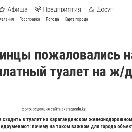
Афиша
Предприятия
Досуг
явления
Горсправка
Погода
Карта города
инцы пожаловались н
платный туалет на ж/
фото: редакция сайта ekaraganda.kz
аз сходить в туалет на карагандинском железнодорожном
недоумевают: почему на таком важном для города объек