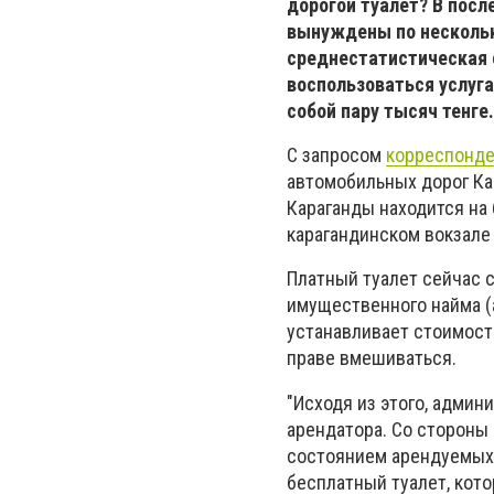
дорогой туалет? В пос
вынуждены по нескольк
среднестатистическая с
воспользоваться услуга
собой пару тысяч тенге
С запросом
корреспонде
автомобильных дорог Ка
Караганды находится на б
карагандинском вокзале 
Платный туалет сейчас 
имущественного найма (
устанавливает стоимость
праве вмешиваться.
"Исходя из этого, админ
арендатора. Со стороны
состоянием арендуемых 
бесплатный туалет, кото