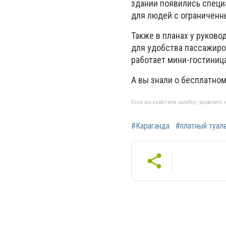
здании появились специ
для людей с ограничен
Также в планах у руково
для удобства пассажиро
работает мини-гостиница
А вы знали о бесплатном
Если вы заметили ошибку, выделите н
#Караганда
#платный туал