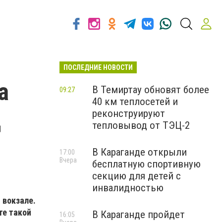
ПОСЛЕДНИЕ НОВОСТИ
а
В Темиртау обновят более
09:27
40 км теплосетей и
д
реконструируют
тепловывод от ТЭЦ-2
В Караганде открыли
17:00
Вчера
бесплатную спортивную
секцию для детей с
инвалидностью
 вокзале.
те такой
В Караганде пройдет
16:05