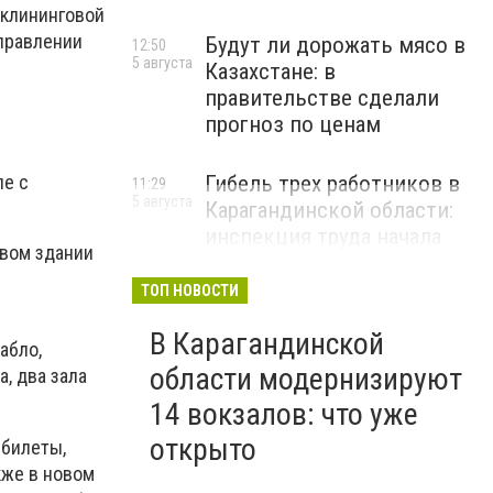
 клининговой
управлении
Будут ли дорожать мясо в
12:50
5 августа
Казахстане: в
правительстве сделали
прогноз по ценам
ле с
Гибель трех работников в
11:29
5 августа
Карагандинской области:
инспекция труда начала
овом здании
расследование
ТОП НОВОСТИ
В Карагандинской
абло,
области модернизируют
, два зала
14 вокзалов: что уже
открыто
 билеты,
кже в новом