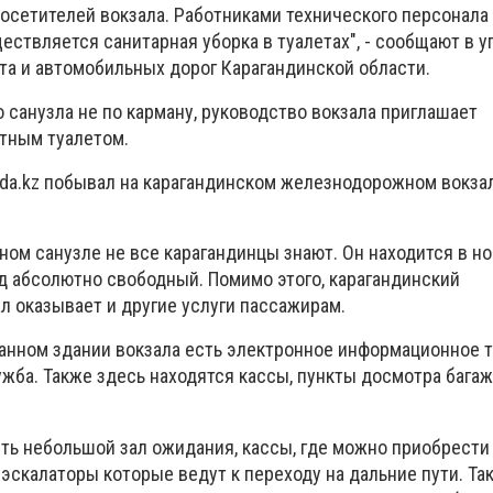
посетителей вокзала. Работниками технического персонала
ствляется санитарная уборка в туалетах", - сообщают в 
та и автомобильных дорог Карагандинской области.
го санузла не по карману, руководство вокзала приглашает
тным туалетом.
da.kz побывал на карагандинском железнодорожном вокза
тном санузле не все карагандинцы знают. Он находится в н
од абсолютно свободный. Помимо этого, карагандинский
 оказывает и другие услуги пассажирам.
анном здании вокзала есть электронное информационное т
жба. Также здесь находятся кассы, пункты досмотра багажа
сть небольшой зал ожидания, кассы, где можно приобрести
 эскалаторы которые ведут к переходу на дальние пути. Та