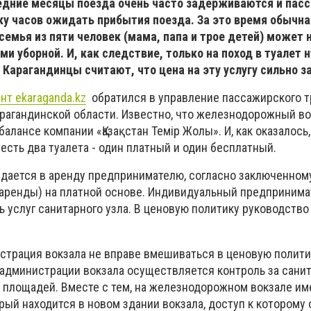
ледние месяцы поезда очень часто задерживаются и па
у часов ожидать прибытия поезда. За это время обычна
емья из пяти человек (мама, папа и трое детей) может 
ми уборной. И, как следствие, только на поход в туалет 
. Карагандинцы считают, что цена на эту услугу сильно 
нт ekaraganda.kz
обратился в управление пассажирского т
рагандинской области. Известно, что железнодорожный во
алансе компании «Қазақстан Темір Жолы». И, как оказалось,
есть два туалета - один платный и один бесплатный.
сдается в аренду предпринимателю, согласно заключенном
аренды) на платной основе. Индивидуальный предпринима
 услуг санитарного узла. В ценовую политику руководство
истрация вокзала не вправе вмешиваться в ценовую полити
 администрации вокзала осуществляется контроль за сани
площадей. Вместе с тем, на железнодорожном вокзале им
рый находится в новом здании вокзала, доступ к которому