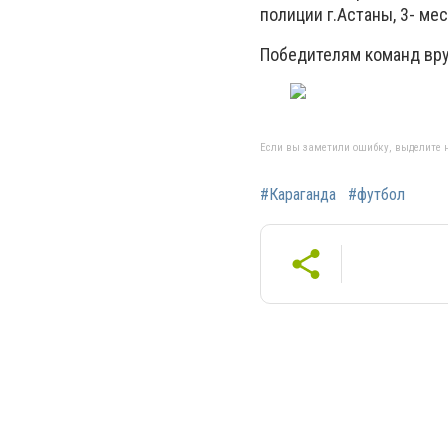
полиции г.Астаны, 3- м
Победителям команд вру
Если вы заметили ошибку, выделите н
#Караганда
#футбол