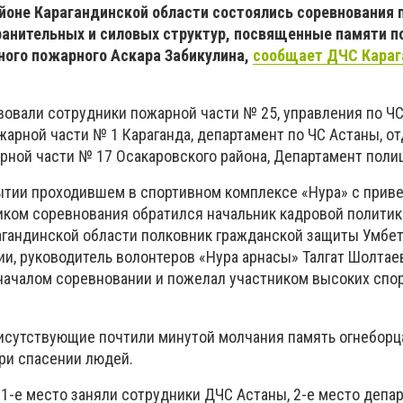
йоне Карагандинской области состоялись соревнования 
ранительных и силовых структур, посвященные памяти п
ного пожарного Аскара Забикулина,
сообщает ДЧС Караг
вовали сотрудники пожарной части № 25, управления по ЧС
арной части № 1 Караганда, департамент по ЧС Астаны, о
арной части № 17 Осакаровского района, Департамент поли
тии проходившем в спортивном комплексе «Нура» с прив
ником соревнования обратился начальник кадровой политик
агандинской области полковник гражданской защиты Умбет
ии, руководитель волонтеров «Нура арнасы» Талгат Шолтае
началом соревновании и пожелал участником высоких спо
исутствующие почтили минутой молчания память огнеборц
при спасении людей.
 1-е место заняли сотрудники ДЧС Астаны, 2-е место депа