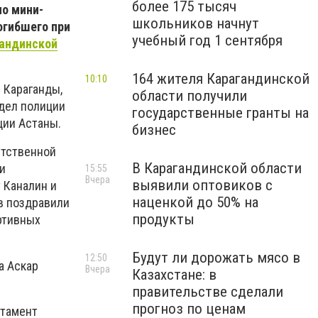
более 175 тысяч
по мини-
школьников начнут
огибшего при
учебный год 1 сентября
андинской
164 жителя Карагандинской
10:10
 Караганды,
области получили
тдел полиции
государственные гранты на
ции Астаны.
бизнес
етственной
В Карагандинской области
и
15:55
Вчера
выявили оптовиков с
 Каналин и
наценкой до 50% на
в поздравили
продукты
ртивных
Будут ли дорожать мясо в
12:50
а Аскар
Вчера
Казахстане: в
правительстве сделали
прогноз по ценам
ртамент