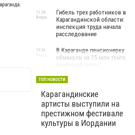
араганда.
Гибель трех работников в
11:29
Вчера
Карагандинской области:
инспекция труда начала
расследование
В Караганде пенсионерку
10:36
Вчера
обманули на 15 млн тенге,
пообещав снять
«проклятие»
ТОП НОВОСТИ
ВИДЕО
Карагандинские
артисты выступили на
престижном фестивале
культуры в Иордании