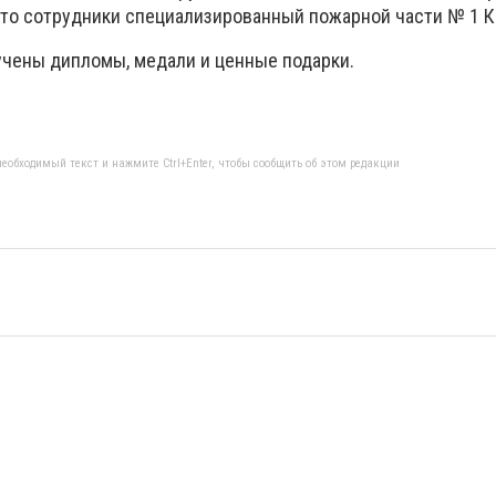
есто сотрудники специализированный пожарной части № 1 К
чены дипломы, медали и ценные подарки.
еобходимый текст и нажмите Ctrl+Enter, чтобы сообщить об этом редакции