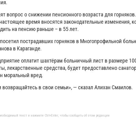
ия.
ят вопрос о снижении пенсионного возраста для горняков.
 настоящее время вносятся законодательные изменения, к
ить на пенсию раньше – в 55 лет.
посетил пострадавших горняков в Многопрофильной боль
нова в Караганде.
дприятие оплатит шахтёрам больничный лист в размере 100
ты, лекарственные средства, будет предоставлено санато
н моральный вред.
 возвращайтесь в свои семьи», — сказал Алихан Смаилов.
еобходимый текст и нажмите Ctrl+Enter, чтобы сообщить об этом редакции