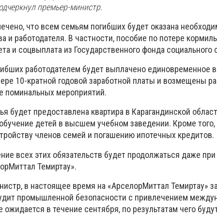
подчеркнул премьер-министр.
мечено, что всем семьям погибших будет оказана необходи
а и работодателя. В частности, пособие по потере кормиль
та и соцвыплата из Государственного фонда социального 
огибших работодателем будет выплачено единовременное 
мере 10-кратной годовой заработной платы и возмещены р
е поминальных мероприятий.
ья будет предоставлена квартира в Карагандинской област
обучение детей в высшем учебном заведении. Кроме того,
тройству членов семей и погашению ипотечных кредитов.
ение всех этих обязательств будет продолжаться даже при
орМиттал Темиртау».
нистр, в настоящее время на «АрселорМиттал Темиртау» 
 аудит промышленной безопасности с привлечением между
 ожидается в течение сентября, по результатам чего буду