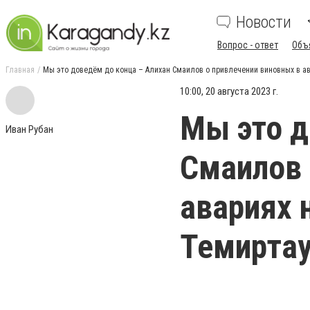
Новости
Вопрос - ответ
Объ
Главная
Мы это доведём до конца – Алихан Смаилов о привлечении виновных в ав
10:00, 20 августа 2023 г.
Мы это д
Иван Рубан
Смаилов 
авариях 
Темиртау