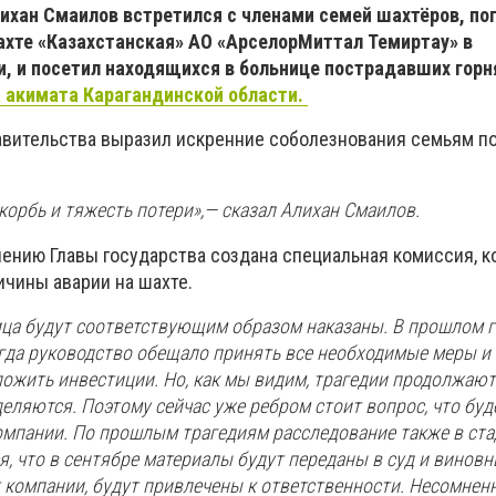
ихан Смаилов встретился с членами семей шахтёров, по
ахте «Казахстанская» АО «АрселорМиттал Темиртау» в
, и посетил находящихся в больнице пострадавших горн
 акимата Карагандинской области.
равительства выразил искренние соболезнования семьям п
орбь и тяжесть потери»,— сказал Алихан Смаилов.
чению Главы государства создана специальная комиссия, к
ичины аварии на шахте.
ица будут соответствующим образом наказаны. В прошлом 
огда руководство обещало принять все необходимые меры и
ложить инвестиции. Но, как мы видим, трагедии продолжаютс
ляются. Поэтому сейчас уже ребром стоит вопрос, что буд
омпании. По прошлым трагедиям расследование также в ст
, что в сентябре материалы будут переданы в суд и виновн
компании, будут привлечены к ответственности. Несомненн