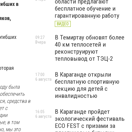
области предлагают
гибших в
бесплатное обучение и
гарантированную работу
яков,
ВИДЕО
В Темиртау обновят более
огибших
09:27
Вчера
40 км теплосетей и
реконструируют
тепловывод от ТЭЦ-2
оторая
В Караганде открыли
17:00
6 августа
бесплатную спортивную
году была
секцию для детей с
 обеспечить
инвалидностью
я, средства в
ет с
В Караганде пройдет
16:05
адии
6 августа
экологический фестиваль
ые, в том
ECO FEST с призами за
о, мы это