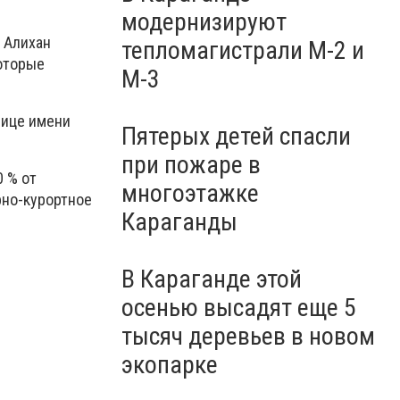
модернизируют
 Алихан
тепломагистрали М-2 и
оторые
М-3
нице имени
Пятерых детей спасли
при пожаре в
 % от
многоэтажке
рно-курортное
Караганды
В Караганде этой
осенью высадят еще 5
тысяч деревьев в новом
экопарке