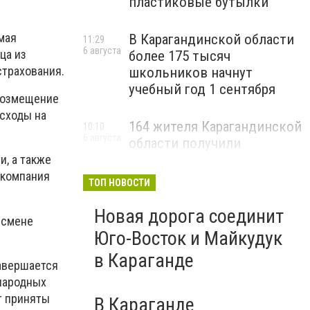
пластиковые бутылки
мая
В Карагандинской области
11:29
6 августа
ца из
более 175 тысяч
страхования.
школьников начнут
учебный год 1 сентября
возмещение
асходы на
164 жителя Карагандинской
10:10
6 августа
области получили
государственные гранты на
и, а также
бизнес
 компания
ТОП НОВОСТИ
Новая дорога соединит
 смене
Юго-Восток и Майкудук
в Караганде
завершается
народных
т приняты
В Караганде