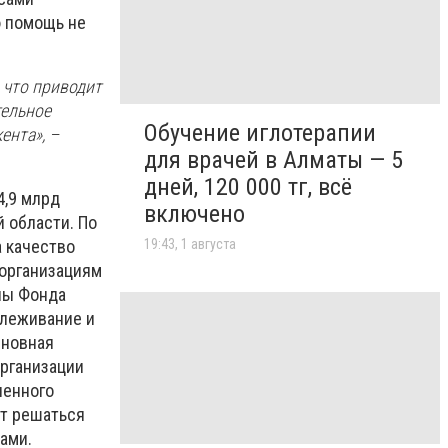
ю помощь не
 что приводит
тельное
Обучение иглотерапии
ента», –
для врачей в Алматы — 5
дней, 120 000 тг, всё
4,9 млрд
включено
 области. По
19:43, 1 августа
а качество
дорганизациям
оны Фонда
слеживание и
сновная
организации
ченного
ет решаться
нами.