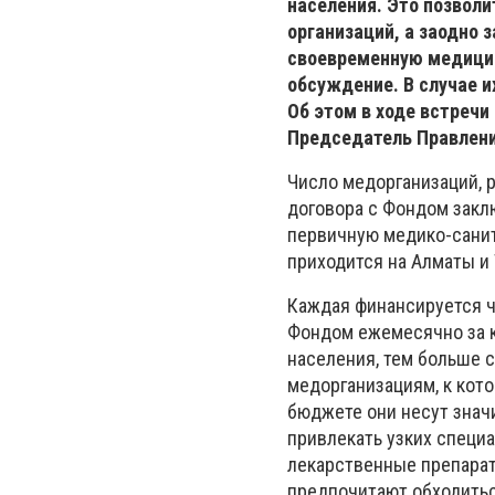
населения. Это позвол
организаций, а заодно 
своевременную медицин
обсуждение. В случае 
Об этом в ходе встреч
Председатель Правлен
Число медорганизаций, р
договора с Фондом закл
первичную медико-санит
приходится на Алматы и
Каждая финансируется 
Фондом ежемесячно за к
населения, тем больше 
медорганизациям, к кото
бюджете они несут знач
привлекать узких специ
лекарственные препарат
предпочитают обходитьс