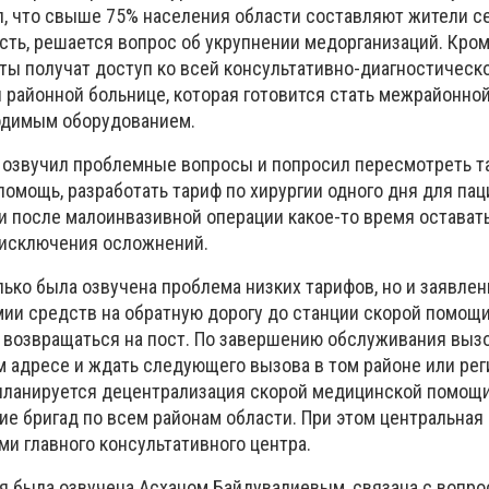
, что свыше 75% населения области составляют жители с
ть, решается вопрос об укрупнении медорганизаций. Кром
ты получат доступ ко всей консультативно-диагностическ
 районной больнице, которая готовится стать межрайонной
одимым оборудованием.
е озвучил проблемные вопросы и попросил пересмотреть т
омощь, разработать тариф по хирургии одного дня для пац
ли после малоинвазивной операции какое-то время остават
 исключения осложнений.
лько была озвучена проблема низких тарифов, но и заявле
мии средств на обратную дорогу до станции скорой помощ
т возвращаться на пост. По завершению обслуживания вызо
 адресе и ждать следующего вызова в том районе или рег
 планируется децентрализация скорой медицинской помощи,
ие бригад по всем районам области. При этом центральная
и главного консультативного центра.
ая была озвучена Асханом Байдувалиевым, связана с вопр