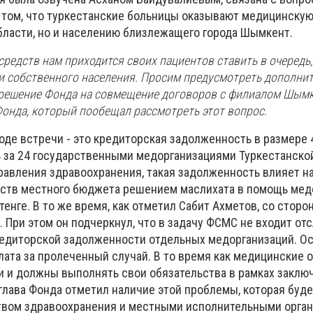
 том, что туркестанские больницы оказывают медицинску
бласти, но и населению близлежащего города Шымкент.
средств нам приходится своих пациентов ставить в очередь,
и собственного населения. Просим предусмотреть дополни
решение Фонда на совмещение договоров с филиалом Шымк
Фонда, который пообещал рассмотреть этот вопрос.
оде встречи - это кредиторская задолженность в размере 
ь за 24 государственными медорганизациями Туркестанской
равления здравоохранения, такая задолженность влияет н
дств местного бюджета решением маслихата в помощь ме
енге. В то же время, как отметил Сабит Ахметов, со стор
. При этом он подчеркнул, что в задачу ФСМС не входит от
едиторской задолженности отдельных медорганизаций. О
оплата за пролеченный случай. В то время как медицинские 
 и должны выполнять свои обязательства в рамках заклю
 глава Фонда отметил наличие этой проблемы, которая буд
твом здравоохранения и местными исполнительными орга