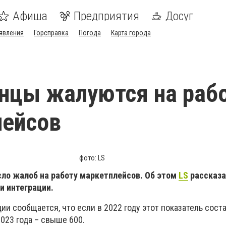
Афиша
Предприятия
Досуг
явления
Горсправка
Погода
Карта города
нцы жалуются на раб
лейсов
фото: LS
сло жалоб на работу маркетплейсов. Об этом
LS
рассказа
и интеграции.
ции сообщается, что если в 2022 году этот показатель сост
2023 года – свыше 600.