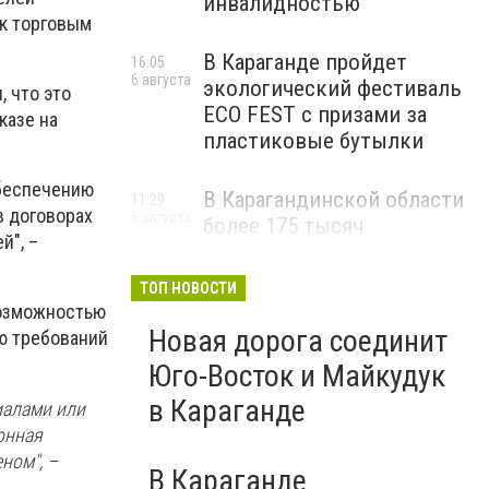
инвалидностью
 к торговым
В Караганде пройдет
16:05
6 августа
экологический фестиваль
 что это
ECO FEST с призами за
казе на
пластиковые бутылки
обеспечению
В Карагандинской области
11:29
в договорах
6 августа
более 175 тысяч
й", –
школьников начнут
учебный год 1 сентября
ТОП НОВОСТИ
возможностью
Новая дорога соединит
ю требований
Юго-Восток и Майкудук
в Караганде
иалами или
онная
ном", –
В Караганде