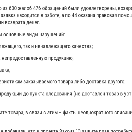
то из 600 жалоб 476 обращений были удовлетворены, возв
 заявка находится в работе, а по 44 оказана правовая помощ
и возврата денег.
и основные виды нарушений:
длежащего, так и ненадлежащего качества;
за непредоставленную продукцию;
авка;
еристикам заказываемого товара либо доставка другого;
продукции до пункта следования (не доставлен товар в у
лате товара, в связи с этим – факты неоднократного списа
е добавили, что в проекте Закона "О защите прав потребит