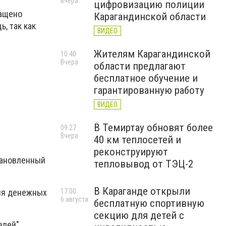
Вчера
цифровизацию полиции
ращено
Карагандинской области
ь, так как
ВИДЕО
Жителям Карагандинской
10:40
Вчера
области предлагают
бесплатное обучение и
гарантированную работу
ВИДЕО
В Темиртау обновят более
09:27
Вчера
40 км теплосетей и
реконструируют
становленный
тепловывод от ТЭЦ-2
В Караганде открыли
ния денежных
17:00
6 августа
бесплатную спортивную
секцию для детей с
елей"