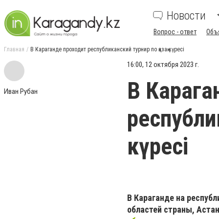
Новости
Вопрос - ответ
Объ
Главная
В Караганде проходит республиканский турнир по қазақ күресі
16:00, 12 октября 2023 г.
В Карага
Иван Рубан
республик
күресі
В Караганде на республи
областей страны, Аста