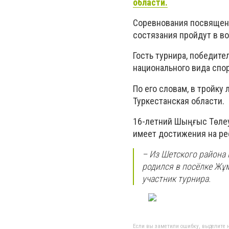
области.
Соревнования посвящены
состязания пройдут в во
Гость турнира, победите
национального вида спо
По его словам, в тройку
Туркестанская области.
16-летний Шыңғыс Төлеуо
имеет достижения на ре
– Из Шетского района 
родился в посёлке Жұм
участник турнира.
Если вы заметили ошибку, выделите н