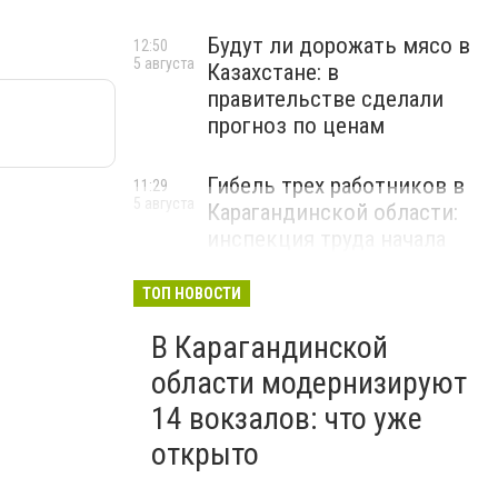
Будут ли дорожать мясо в
12:50
5 августа
Казахстане: в
правительстве сделали
прогноз по ценам
Гибель трех работников в
11:29
5 августа
Карагандинской области:
инспекция труда начала
расследование
ТОП НОВОСТИ
В Карагандинской
области модернизируют
14 вокзалов: что уже
открыто