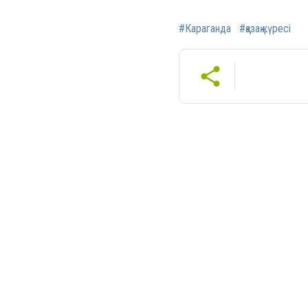
#Караганда
#қазақ күресі