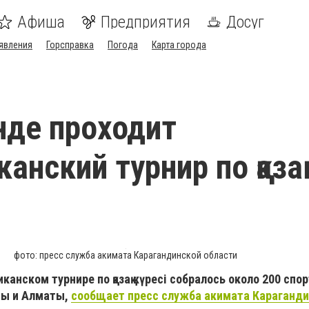
Афиша
Предприятия
Досуг
явления
Горсправка
Погода
Карта города
нде проходит
анский турнир по қазақ
фото: пресс служба акимата Карагандинской области
канском турнире по қазақ күресі собралось около 200 спо
ны и Алматы,
сообщает пресс служба акимата Караганд