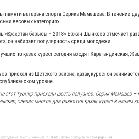
 памяти ветерана спорта Серика Мамашева. В течение дв
сьми весовых категориях.
ль «Қазақстан барысы – 2018» Ержан Шынкеев отмечает раз
рта, он набирает популярность среди молодёжи.
 лучших по қазақ күресі сегодня входят Карагандинская, Ж
в приехал из Шетского района, қазақ күресі он занимается
спубликанском уровне.
на этот турнир приехали шесть палуанов. Серик Мамашев – 
ыскер, сделал многое для развития қазақ күресі в нашем кр
еобходимый текст и нажмите Ctrl+Enter, чтобы сообщить об этом редакции