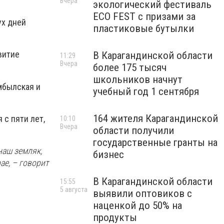
Вчера
экологический фестиваль
ECO FEST с призами за
ух дней
пластиковые бутылки
витие
В Карагандинской области
11:29
Вчера
более 175 тысяч
школьников начнут
амбылская и
учебный год 1 сентября
164 жителя Карагандинской
 с пяти лет,
10:10
Вчера
области получили
государственные гранты на
наш земляк,
бизнес
ае, – говорит
В Карагандинской области
15:55
5 августа
выявили оптовиков с
наценкой до 50% на
продукты