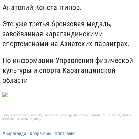
Анатолий Константинов.
Это уже третья бронзовая медаль,
завоёванная карагандинскими
спортсменами на Азиатских параиграх.
По информации Управления физической
культуры и спорта Карагандинской
области
Если вы заметили ошибку, выделите необходимый текст и нажмите Ctrl+Enter, чтобы
сообщить об этом редакции
#Караганда
#параигры
#плавание