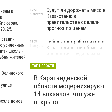
Будут ли дорожать мясо в
12:50
лнены в
5 августа
Казахстане: в
 в
правительстве сделали
 Бирюзова,
прогноз по ценам
23, 25.
а стадии
Гибель трех работников в
11:29
(с усиленным
5 августа
Карагандинской области:
лизи школы-
инспекция труда начала
сьбам жителей
расследование
ТОП НОВОСТИ
е Зелинского,
В Карагандинской
области модернизируют
 улице
14 вокзалов: что уже
открыто
возле домов