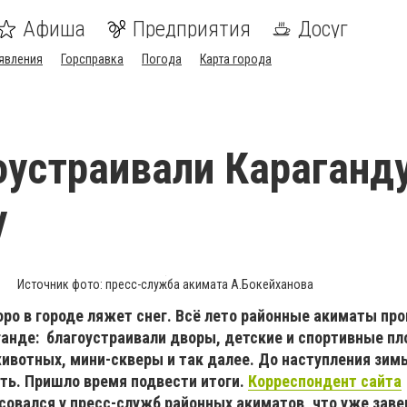
Афиша
Предприятия
Досуг
явления
Горсправка
Погода
Карта города
оустраивали Караганду
у
Источник фото: пресс-служба акимата А.Бокейханова
ро в городе ляжет снег. Всё лето районные акиматы пр
ганде: благоустраивали дворы, детские и спортивные п
ивотных, мини-скверы и так далее. До наступления зим
ть. Пришло время подвести итоги.
Корреспондент сайта
совался у пресс-служб районных акиматов, что уже заве