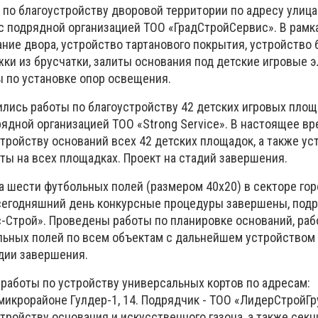
 по благоустройству дворовой территории по адресу улица
 с подрядной организацией ТОО «ГрадСтройСервис». В рамк
ние двора, устройство тартанового покрытия, устройство
ки из брусчатки, залиты основания под детские игровые э
 по установке опор освещения.
ились работы по благоустройству 42 детских игровых площ
ядной организацией ТОО «Strong Service». В настоящее в
тройству оснований всех 42 детских площадок, а также у
ты на всех площадках. Проект на стадий завершения.
 шести футбольных полей (размером 40х20) в секторе горо
 сегодняшний день конкурсные процедуры завершены, под
с-Строй». Проведены работы по планировке оснований, раб
льных полей по всем объектам с дальнейшем устройством 
адии завершения.
 работы по устройству универсальных кортов по адресам:
 микрорайоне Гулдер-1, 14. Подрядчик - ТОО «ЛидерСтройГр
ройству основания и искусственного газона, а также секц