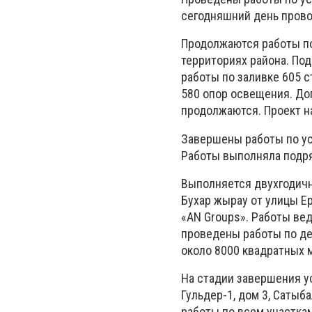
сегодняшний день прово
Продолжаются работы по
территориях района. Под
работы по заливке 605 
580 опор освещения. До
продолжаются. Проект н
Завершены работы по ус
Работы выполняла подря
Выполняется двухгодичн
Бухар жырау от улицы Е
«AN Groups». Работы вед
проведены работы по де
около 8000 квадратных 
На стадии завершения ус
Гульдер-1, дом 3, Сатыб
работы по всем участка