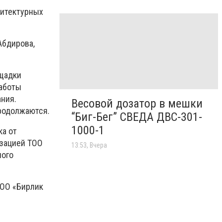
хитектурных
Абдирова,
ощадки
Работы
ния.
Весовой дозатор в мешки
родолжаются.
“Биг-Бег” СВЕДА ДВС-301-
1000-1
ка от
изацией ТОО
13:53, Вчера
ного
ТОО «Бирлик