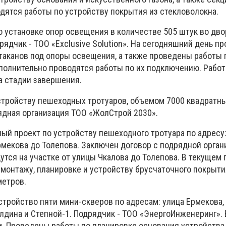
дятся работы по устройству покрытия из стекловолокна.
 установке опор освещения в количестве 505 штук во дв
рядчик - ТОО «Exclusive Solution». На сегодняшний день п
стаканов под опоры освещения, а также проведены работы 
полнительно проводятся работы по их подключению. Рабо
а стадии завершения.
тройству пешеходных тротуаров, объемом 7000 квадратны
дная организация ТОО «ЖолСтрой 2030».
ый проект по устройству пешеходного тротуара по адресу
рмекова до Толепова. Заключен договор с подрядной орга
утся на участке от улицы Чкалова до Толепова. В текущем 
монтажу, планировке и устройству брусчаточного покрыт
метров.
тройство пяти мини-скверов по адресам: улица Ермекова, 
алдина и Степной-1. Подрядчик - ТОО «ЭнергоИнженеринг».
м. Проведены работы по планировке основания устройства