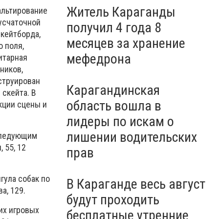
Житель Караганды
альтирование
русчаточной
получил 4 года 8
скейтборда,
месяцев за хранение
 поля,
мефедрона
итарная
ников,
струирован
Карагандинская
 скейта. В
область вошла в
кции сцены и
лидеры по искам о
лишении водительских
 следующим
 55, 12
прав
гула собак по
В Караганде весь август
а, 129.
будут проходить
их игровых
бесплатные утренние