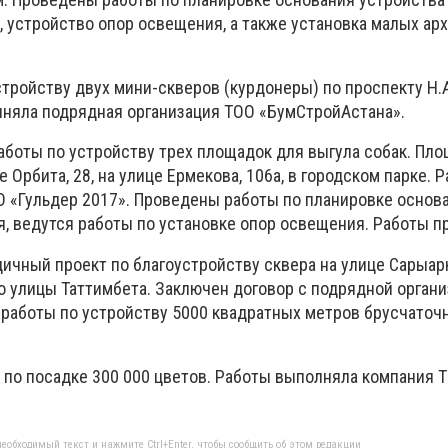
, устройство опор освещения, а также установка малых ар
тройству двух мини-скверов (курдонеры) по проспекту Н.
олняла подрядная организация ТОО «БумСтройАстана».
аботы по устройству трех площадок для выгула собак. Пл
 Орбита, 28, на улице Ермекова, 106а, в городском парке. 
 «Гульдер 2017». Проведены работы по планировке основа
, ведутся работы по установке опор освещения. Работы п
ичный проект по благоустройству сквера на улице Сарыар
о улицы Таттимбета. Заключен договор с подрядной орган
работы по устройству 5000 квадратных метров брусчаточ
по посадке 300 000 цветов. Работы выполняла компания 
еобходимый текст и нажмите Ctrl+Enter, чтобы сообщить об этом редакции