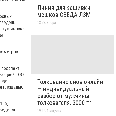
Линия для зашивки
мешков СВЕДА ЛЗМ
оровых
роведены
13:53, Вчера
по установке
ты
х метров.
: проспект
низацией ТОО
году
Толкование снов онлайн
ия площадью
— индивидуальный
разбор от мужчины-
толкователя, 3000 тг
106;
 Ведутся
19:24, 1 августа