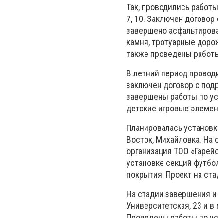
Так, проводились работы
7, 10. Заключен договор
завершено асфальтирова
камня, тротуарные дорож
также проведены работы
В летний период провод
заключен договор с подр
завершены работы по ус
детские игровые элемен
Планировалась установка
Восток, Михайловка. На
организация ТОО «Гарей
установке секций футбо
покрытия. Проект на ст
На стадии завершения и
Университетская, 23 и в
Проведены работы по уст