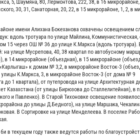
са, 5, Шаумяна, 80, Лермонтова, 222, 38, в 16 микрорайоне,
ского, 30, 31, Санаторная, 20, 22, в 15 микрорайоне, 1, 2, в 
 районе имени Алихана Бокеханова охвачены освещением 
дук: вдоль тротуара по улице Майлина, Коммунистическая, 
ом 15 через ОШ № 36 до улице К.Маркса (вдоль тротуара). 
 на улице Мусрепова, 40, 38 квартал по автобусному маршр
, в 14 микрорайоне (объездная), в 15 микрорайоне (объезд
«Карлыгаш» к домам № 3,2, в микрорайоне Восток-3 (объез
улицы К.Маркса, 3, в микрорайоне Восток-3 (от дома № 9
а до 1 квартала), от путепровода на улице Архитектурная д
лет Казахстана (от улицы Бирюзова до Сталлелитейная), в 
кого и Павленко). В Старой Тихоновке освещение появилос
рорайона до улицы Д.Бедного), на улице Маршака, Чекалина
ковая. В Сортировке на улице Менделеева. В поселке Рабо
ая.
би в текущем году также ведутся работы по благоустройст