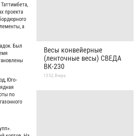
 Таттимбета,
ах проекта
 бордюрного
лементы, а
адок. Был
Весы конвейерные
ремя
(ленточные весы) СВЕДА
становлены
ВК-230
13:52, Вчера
д, Юго-
рядная
оты по
газонного
упп».
ий кортов. На