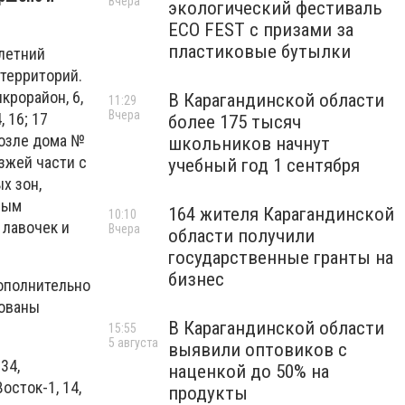
Вчера
экологический фестиваль
ECO FEST с призами за
пластиковые бутылки
 летний
территорий.
крорайон, 6,
В Карагандинской области
11:29
Вчера
, 16; 17
более 175 тысяч
возле дома №
школьников начнут
зжей части с
учебный год 1 сентября
х зон,
ным
164 жителя Карагандинской
10:10
 лавочек и
Вчера
области получили
государственные гранты на
бизнес
дополнительно
рованы
В Карагандинской области
15:55
5 августа
выявили оптовиков с
34,
наценкой до 50% на
осток-1, 14,
продукты