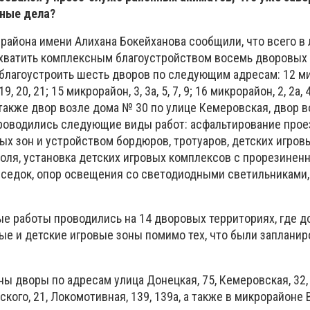
нные дела?
района имени Алихана Бокейханова сообщили, что всего в
хватить комплексным благоустройством восемь дворовых 
благоустроить шесть дворов по следующим адресам: 12 ми
9, 20, 21; 15 микрорайон, 3, 3а, 5, 7, 9; 16 микрорайон, 2, 2а, 4
 а также двор возле дома № 30 по улице Кемеровская, двор 
Проводились следующие виды работ: асфальтирование прое
х зон и устройством бордюров, тротуаров, детских игровы
поля, установка детских игровых комплексов с прорезинен
еседок, опор освещения со светодиодными светильниками,
ые работы проводились на 14 дворовых территориях, где 
ые и детские игровые зоны помимо тех, что были заплани
ы дворы по адресам улица Донецкая, 75, Кемеровская, 32, 
кого, 21, Локомотивная, 139, 139а, а также в микрорайоне В