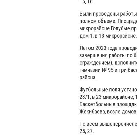
15, 16.
Были проведены работы 
полном объеме. Площадки 
микрорайоне Голубые пру
дом 1, в 13 микрорайоне, 1
Летом 2023 года провод
завершения работы по б
ограждением), дополнит
гимназии № 95 и три ба
района.
Футбольные поля установ
28/1, в 23 микрорайоне, 1
Баскетбольные площадки 
Жекибаева, возле домов 1
По всем вышеперечисле
25, 27.