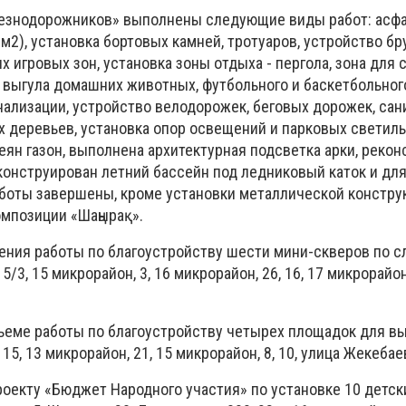
лезнодорожников» выполнены следующие виды работ: асф
м2), установка бортовых камней, тротуаров, устройство б
х игровых зон, установка зоны отдыха - пергола, зона для 
 выгула домашних животных, футбольного и баскетбольного
нализации, устройство велодорожек, беговых дорожек, сан
х деревьев, установка опор освещений и парковых светиль
ян газон, выполнена архитектурная подсветка арки, рекон
еконструирован летний бассейн под ледниковый каток и для
боты завершены, кроме установки металлической констру
омпозиции «Шаңырақ».
шения работы по благоустройству шести мини-скверов по
5/3, 15 микрорайон, 3, 16 микрорайон, 26, 16, 17 микрорайон,
еме работы по благоустройству четырех площадок для вы
15, 13 микрорайон, 21, 15 микрорайон, 8, 10, улица Жекебаев
оекту «Бюджет Народного участия» по установке 10 детск