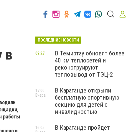
ПОСЛЕДНИЕ НОВОСТИ
 в
В Темиртау обновят более
09:27
40 км теплосетей и
реконструируют
тепловывод от ТЭЦ-2
В Караганде открыли
17:00
Вчера
бесплатную спортивную
оводили
секцию для детей с
лощадки,
инвалидностью
ы работы
В Караганде пройдет
16:05
ршено и