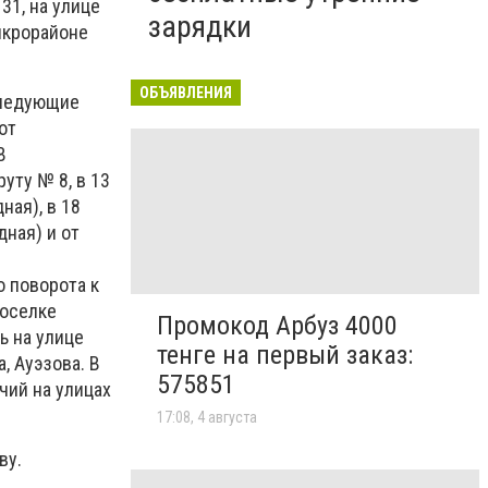
 31, на улице
зарядки
микрорайоне
ОБЪЯВЛЕНИЯ
следующие
от
В
уту № 8, в 13
ная), в 18
дная) и от
о поворота к
поселке
Промокод Арбуз 4000
ь на улице
тенге на первый заказ:
, Ауэзова. В
575851
чий на улицах
17:08, 4 августа
ву.