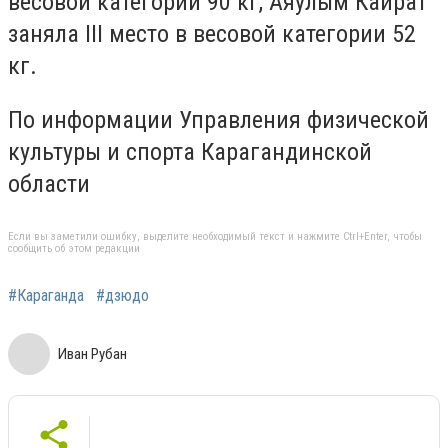
весовой категории 90 кг, Аяулым Кайрат
заняла III место в весовой категории 52
кг.
По информации Управления физической
культуры и спорта Карагандинской
области
Если вы заметили ошибку, выделите необходимый текст и нажмите Ctrl+Enter, чтобы
сообщить об этом редакции
#Караганда
#дзюдо
Иван Рубан