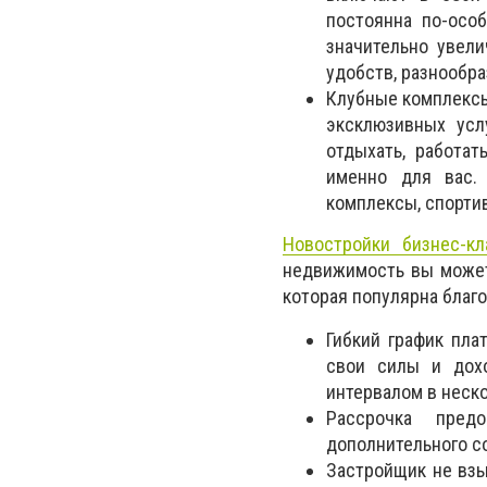
постоянна по-осо
значительно увели
удобств, разнообра
Клубные комплексы
эксклюзивных усл
отдыхать, работат
именно для вас.
комплексы, спорти
Новостройки бизнес-кл
недвижимость вы может
которая популярна благ
Гибкий график пла
свои силы и дохо
интервалом в неско
Рассрочка пред
дополнительного с
Застройщик не взы