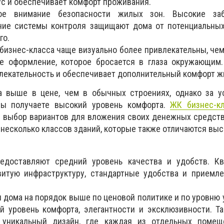
ус и обеспечивает комфорт проживания.
ое внимание безопасности жилых зон. Высокие заб
чие системы контроля защищают дома от потенциальных 
го.
изнес-класса чаще визуально более привлекательны, чем
ое оформление, которое бросается в глаза окружающим.
лекательность и обеспечивает дополнительный комфорт ж
а выше в цене, чем в обычных строениях, однако за у
вы получаете высокий уровень комфорта.
ЖК бизнес-к
 выбор вариантов для вложения своих денежных средств
 несколько классов зданий, которые также отличаются вы
редоставляют средний уровень качества и удобств. Кв
витую инфраструктуру, стандартные удобства и приемл
и дома на порядок выше по ценовой политике и по уровню 
 уровень комфорта, элегантности и эксклюзивности. Т
 уникальный дизайн, где каждая из отдельных поме