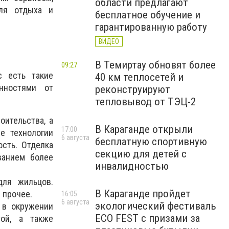
области предлагают
ля отдыха и
бесплатное обучение и
гарантированную работу
ВИДЕО
В Темиртау обновят более
09:27
с есть такие
40 км теплосетей и
нностями от
реконструируют
тепловывод от ТЭЦ-2
оительства, а
В Караганде открыли
17:00
е технологии
6 августа
бесплатную спортивную
ость. Отделка
секцию для детей с
ванием более
инвалидностью
для жильцов.
В Караганде пройдет
 прочее.
16:05
6 августа
экологический фестиваль
и в окружении
ECO FEST с призами за
ой, а также