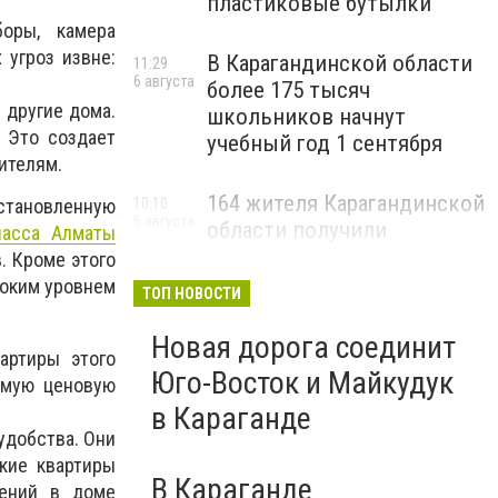
пластиковые бутылки
оры, камера
угроз извне:
В Карагандинской области
11:29
6 августа
более 175 тысяч
 другие дома.
школьников начнут
 Это создает
учебный год 1 сентября
ителям.
164 жителя Карагандинской
10:10
становленную
6 августа
области получили
ласса Алматы
государственные гранты на
. Кроме этого
бизнес
соким уровнем
ТОП НОВОСТИ
Новая дорога соединит
артиры этого
Юго-Восток и Майкудук
емую ценовую
в Караганде
удобства. Они
акие квартиры
В Караганде
щений в доме