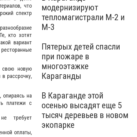
ериалов, что
модернизируют
ирокий спектр
тепломагистрали М-2 и
М-3
 разнообразие
е, кто хотят
такой вариант
Пятерых детей спасли
 ресторанные
при пожаре в
многоэтажке
 свою новую
Караганды
 в рассрочку,
В Караганде этой
, опираясь на
ть платежи с
осенью высадят еще 5
тысяч деревьев в новом
 не требует
экопарке
енной оплаты,