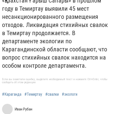
«Қазахстан Ғарыш Сапары» в прошлом
году в Темиртау выявили 45 мест
несанкционированного размещения
отходов. Ликвидация стихийных свалок
в Темиртау продолжается. В
департаменте экологии по
Карагандинской области сообщают, что
вопрос стихийных свалок находится на
особом контроле департамента.
Если вы заметили ошибку, выделите необходимый текст и нажмите Ctrl+Enter, чтобы
сообщить об этом редакции
#Караганда
#Темиртау
#свалки
#экологи
Иван Рубан