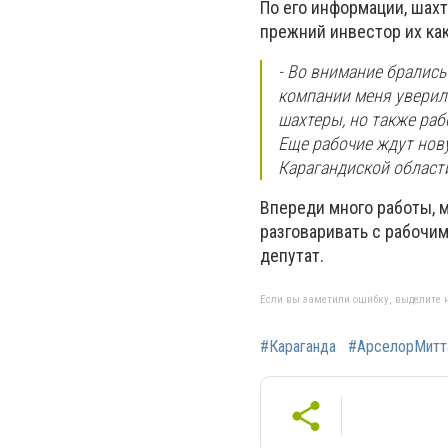
По его информации, шах
прежний инвестор их как
- Во внимание бралис
компании меня уверили
шахтеры, но также раб
Еще рабочие ждут нову
Карагандиской области
Впереди много работы, 
разговаривать с рабочим
депутат.
Если вы заметили ошибку, выделите н
#Караганда
#АрселорМитт