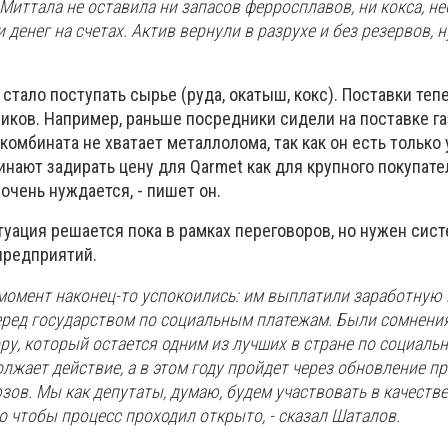
 Миттала не оставила ни запасов ферросплавов, ни кокса, н
и денег на счетах. Актив вернули в разрухе и без резервов,
стало поступать сырье (руда, окатыш, кокс). Поставки теп
ков. Например, раньше посредники сидели на поставке га
комбината не хватает металлолома, так как он есть только 
инают задирать цену для Qarmet как для крупного покупате
очень нуждается, - пишет он.
туация решается пока в рамках переговоров, но нужен сис
предприятий.
момент наконец-то успокоились: им выплатили заработную 
еред государством по социальным платежам. Были сомнени
ру, который остается одним из лучших в стране по социаль
олжает действие, а в этом году пройдет через обновление пр
ов. Мы как депутаты, думаю, будем участвовать в качестве
о чтобы процесс проходил открыто, - сказал Шаталов.