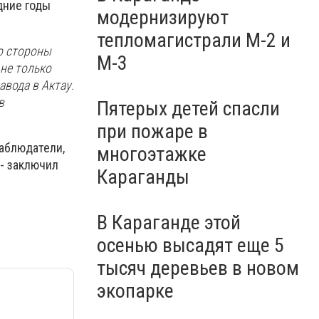
дние годы
модернизируют
тепломагистрали М-2 и
о стороны
М-3
 не только
авода в Актау.
в
Пятерых детей спасли
при пожаре в
наблюдатели,
многоэтажке
 - заключил
Караганды
В Караганде этой
осенью высадят еще 5
тысяч деревьев в новом
экопарке