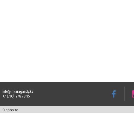
info@inkaragandy.kz
+7 (700) 978 78 35
О проекте
Свидетельство № 17811-СИ от 26 июля 2019 года
Все права защищены. Ретрансляция и цитирование материалов разрешается при ука