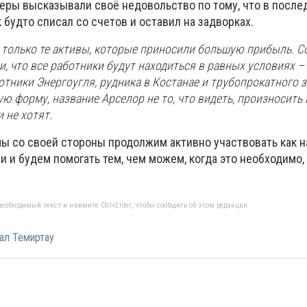
теры высказывали своё недовольство по тому, что в после
 будто списал со счетов и оставил на задворках.
ь только те активы, которые приносили большую прибыль. С
, что все работники будут находиться в равных условиях –
отники Энергоугля, рудника в Костанае и трубопрокатного з
ю форму, название Арселор не то, что видеть, произносить 
 не хотят.
мы со своей стороны продолжим активно участвовать как 
и и будем помогать тем, чем можем, когда это необходимо,
еобходимый текст и нажмите Ctrl+Enter, чтобы сообщить об этом редакции
ал Темиртау