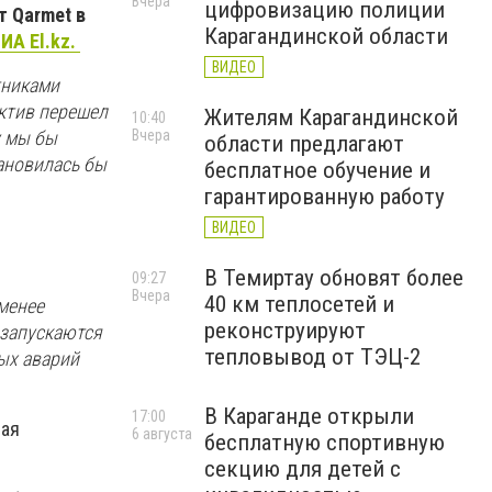
Вчера
цифровизацию полиции
 Qarmet в
Карагандинской области
ИА El.kz.
ВИДЕО
тниками
актив перешел
Жителям Карагандинской
10:40
Вчера
у мы бы
области предлагают
ановилась бы
бесплатное обучение и
гарантированную работу
ВИДЕО
В Темиртау обновят более
09:27
Вчера
40 км теплосетей и
-менее
реконструируют
 запускаются
тепловывод от ТЭЦ-2
лых аварий
В Караганде открыли
17:00
щая
6 августа
бесплатную спортивную
секцию для детей с