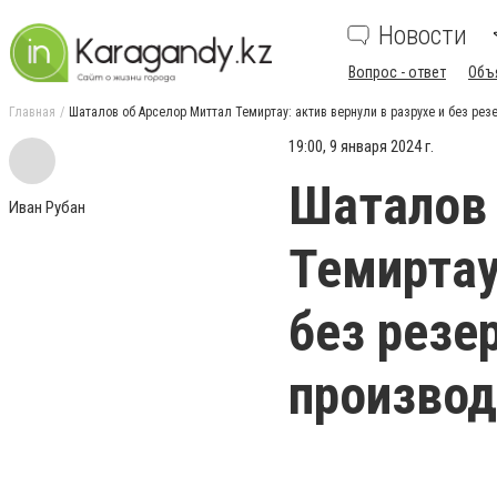
Новости
Вопрос - ответ
Объ
Главная
Шаталов об Арселор Миттал Темиртау: актив вернули в разрухе и без рез
19:00, 9 января 2024 г.
Шаталов 
Иван Рубан
Темиртау
без резе
производ