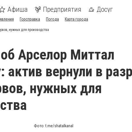
Афиша
Предприятия
Досуг
явления
Горсправка
Погода
Карта города
ервов, нужных для производства
об Арселор Миттал
: актив вернули в разр
рвов, нужных для
ства
Фото: t.me/shatalkanal