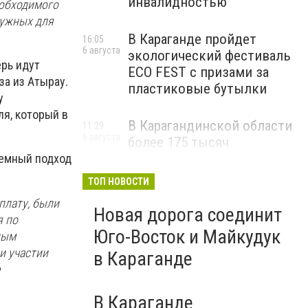
инвалидностью
еобходимого
 нужных для
В Караганде пройдет
16:05
6 августа
экологический фестиваль
ерь идут
ECO FEST с призами за
за из Атырау.
пластиковые бутылки
у
ля, который в
В Карагандинской области
11:29
6 августа
более 175 тысяч
школьников начнут
темный подход
учебный год 1 сентября
ТОП НОВОСТИ
плату, были
Новая дорога соединит
я по
Юго-Восток и Майкудук
ным
и участии
в Караганде
В Караганде