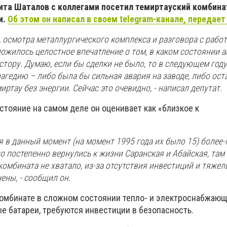
та Шаталов с коллегами посетил темиртауский комбинат
и.
Об этом он написал в своем telegram-канале, передает 
у, осмотра металлургического комплекса и разговора с рабо
ожилось целостное впечатление о том, в каком состоянии 
стору. Думаю, если бы сделки не было, то в следующем год
агедию – либо была бы сильная авария на заводе, либо ост
иртау без энергии. Сейчас это очевидно, - написал депутат.
стояние на самом деле он оценивает как «близкое к
ся в данный момент (на момент 1995 года их было 15) более
но постепенно вернулись к жизни Саранская и Абайская, там
комбината не хватало, из-за отсутствия инвестиций и тяже
ены, - сообщил он.
 комбинате в сложном состоянии тепло- и электроснабжаю
е батареи, требуются инвестиции в безопасность.