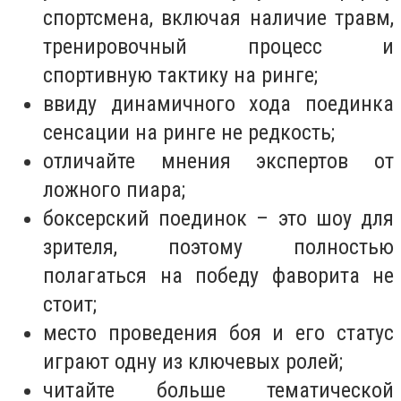
спортсмена, включая наличие травм,
тренировочный процесс и
спортивную тактику на ринге;
ввиду динамичного хода поединка
сенсации на ринге не редкость;
отличайте мнения экспертов от
ложного пиара;
боксерский поединок – это шоу для
зрителя, поэтому полностью
полагаться на победу фаворита не
стоит;
место проведения боя и его статус
играют одну из ключевых ролей;
читайте больше тематической