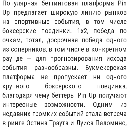
Популярная беттинговая платформа Pin
Up предлагает широкую линию рынков
на спортивные события, в том числе
боксерские поединки. 1х2, победа по
очкам, тотал, досрочная победа одного
из соперников, в том числе в конкретном
раунде — для прогнозирования исхода
события разнообразны. Букмекерская
платформа не пропускает ни одного
крупного боксерского поединка,
благодаря чему беттеры Pin Up получают
интересные возможности. Одним из
недавних громких событий стала встреча
в ринге Остина Траута и Луиса Паломино,