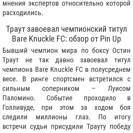
мнения экспертов относительно которой
расходились.
Траут завоевал чемпионский титул
Bare Knuckle FC: обзор от Pin Up
Бывший чемпион мира по боксу Остин
Траут не так давно завоевал титул
чемпиона Bare Knuckle FC в полусреднем
весе. В ринге спортсмен встретился с
сильным соперником – Луисом
Паломино. Событие проходило в
Голливуде, при этом за ходом боя
следили миллионы глаз. По итогу
встречи судьи присудили Трауту победу