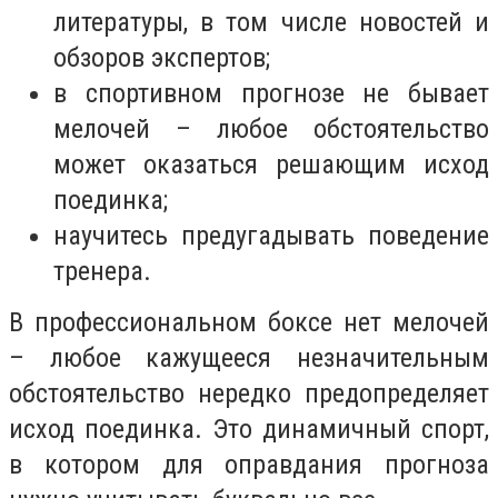
литературы, в том числе новостей и
обзоров экспертов;
в спортивном прогнозе не бывает
мелочей – любое обстоятельство
может оказаться решающим исход
поединка;
научитесь предугадывать поведение
тренера.
В профессиональном боксе нет мелочей
– любое кажущееся незначительным
обстоятельство нередко предопределяет
исход поединка. Это динамичный спорт,
в котором для оправдания прогноза