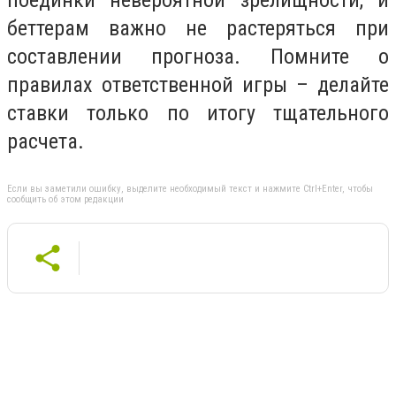
поединки невероятной зрелищности, и
беттерам важно не растеряться при
составлении прогноза. Помните о
правилах ответственной игры – делайте
ставки только по итогу тщательного
расчета.
Если вы заметили ошибку, выделите необходимый текст и нажмите Ctrl+Enter, чтобы
сообщить об этом редакции