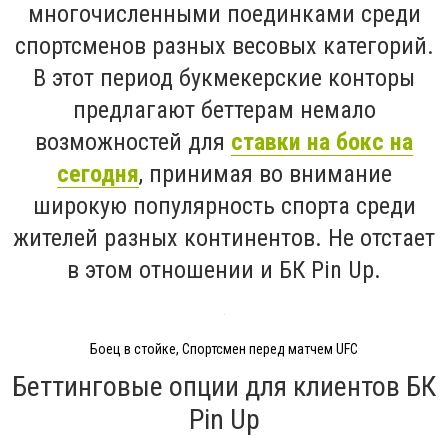
многочисленными поединками среди
спортсменов разных весовых категорий.
В этот период букмекерские конторы
предлагают беттерам немало
возможностей для
ставки на бокс на
сегодня
, принимая во внимание
широкую популярность спорта среди
жителей разных континентов. Не отстает
в этом отношении и БК Pin Up.
Боец в стойке, Спортсмен перед матчем UFC
Беттинговые опции для клиентов БК
Pin Up