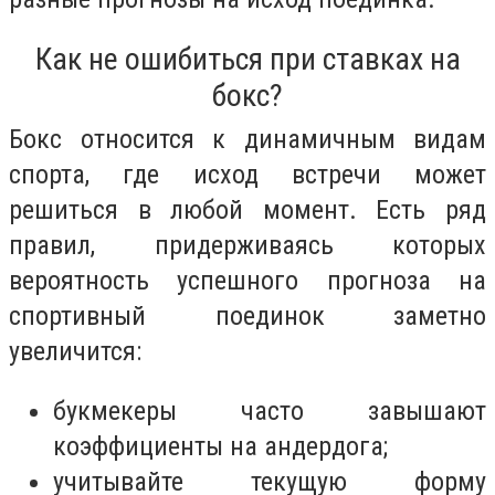
Как не ошибиться при ставках на
бокс?
Бокс относится к динамичным видам
спорта, где исход встречи может
решиться в любой момент. Есть ряд
правил, придерживаясь которых
вероятность успешного прогноза на
спортивный поединок заметно
увеличится:
букмекеры часто завышают
коэффициенты на андердога;
учитывайте текущую форму