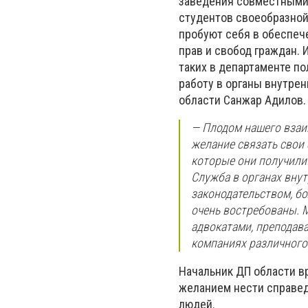
заведения совместными 
студентов своеобразной
пробуют себя в обеспеч
прав и свобод граждан. 
таких в департаменте п
работу в органы внутре
области Санжар Адилов.
— Плодом нашего взаи
желание связать свои 
которые они получили 
Служба в органах вну
законодательством, б
очень востребованы. М
адвокатами, преподава
компаниях различного 
Начальник ДП области в
желанием нести справед
людей.