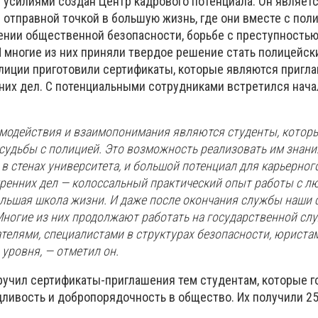
усилиями создан Центр кадрового потенциала. Он являет
 отправной точкой в большую жизнь, где они вместе с пол
ении общественной безопасности, борьбе с преступностью
И многие из них приняли твердое решение стать полицейск
олиции приготовили сертификаты, которые являются пригл
нних дел. С потенциальными сотрудниками встретился нач
модействия и взаимопонимания являются студенты, котор
судьбы с полицией. Это возможность реализовать им знани
в стенах университета, и большой потенциал для карьерного
тренних дел — колоссальный практический опыт работы с л
ольшая школа жизни. И даже после окончания службы наши 
ногие из них продолжают работать на государственной слу
телями, специалистами в структурах безопасности, юриста
уровня, — отметил он.
ручил сертификаты-приглашения тем студентам, которые г
ливость и добропорядочность в общество. Их получили 2