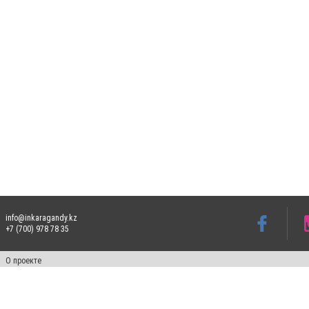
info@inkaragandy.kz
+7 (700) 978 78 35
О проекте
Свидетельство № 17811-СИ от 26 июля 2019 года
Все права защищены. Ретрансляция и цитирование материалов разрешается при ука