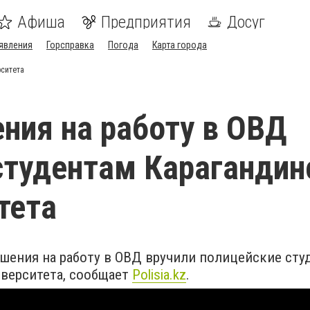
Афиша
Предприятия
Досуг
явления
Горсправка
Погода
Карта города
рситета
ния на работу в ОВД
студентам Карагандин
тета
шения на работу в ОВД вручили полицейские сту
иверситета, сообщает
Polisia.kz
.