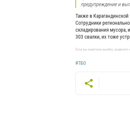
предупреждение и вып
Также в Карагандинской
Сотрудники регионально
складирования мусора, 
303 свалки, их тоже уст
Если вы заметили ошибку, выделите н
#ТБО