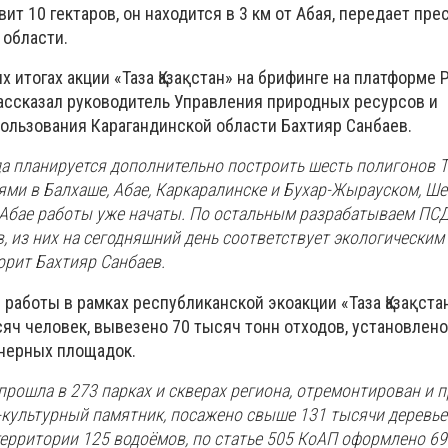
ит 10 гектаров, он находится в 3 км от Абая, передает пре
 области.
 итогах акции «Таза Қазақстан» на брифинге на платформе 
ссказал руководитель Управления природных ресурсов и
ользования Карагандинской области Бахтияр Санбаев.
да планируется дополнительно построить шесть полигонов 
ми в Балхаше, Абае, Каркаралинске и Бухар-Жырауском, Ше
 Абае работы уже начаты. По остальным разрабатываем ПСД.
, из них на сегодняшний день соответствует экологическим
орит Бахтияр Санбаев.
работы в рамках республиканской экоакции «Таза Қазақстан
яч человек, вывезено 70 тысяч тонн отходов, установлено
йнерных площадок.
прошла в 273 парках и скверах региона, отремонтирован и 
-культурный памятник, посажено свыше 131 тысячи деревье
территории 125 водоёмов, по статье 505 КоАП оформлено 6