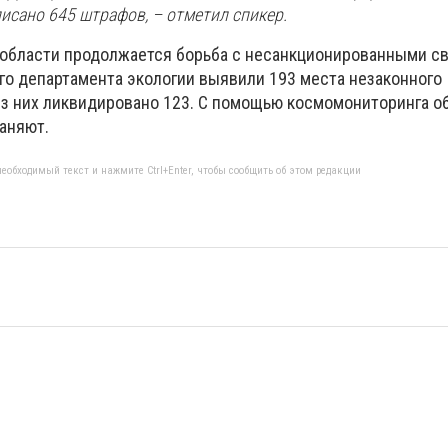
исано 645 штрафов, – отметил спикер.
 области продолжается борьба с несанкционированными св
го департамента экологии выявили 193 места незаконного
из них ликвидировано 123. С помощью космомониторинга 
раняют.
еобходимый текст и нажмите Ctrl+Enter, чтобы сообщить об этом редакции