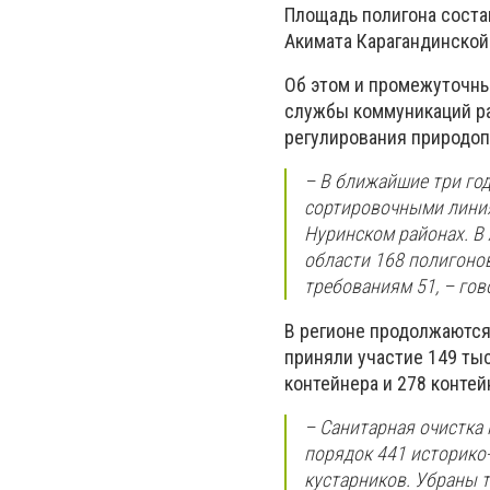
Площадь полигона состав
Акимата Карагандинской
Об этом и промежуточных
службы коммуникаций ра
регулирования природоп
– В ближайшие три го
сортировочными линия
Нуринском районах. В
области 168 полигонов
требованиям 51, – гов
В регионе продолжаются 
приняли участие 149 тыс
контейнера и 278 конте
– Санитарная очистка 
порядок 441 историко
кустарников. Убраны 