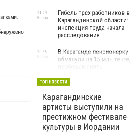
Гибель трех работников в
11:29
алками.
Вчера
Карагандинской области:
инспекция труда начала
обнаружено
расследование
В Караганде пенсионерку
10:36
Вчера
обманули на 15 млн тенге,
пообещав снять
«проклятие»
ТОП НОВОСТИ
ВИДЕО
Карагандинские
артисты выступили на
престижном фестивале
культуры в Иордании