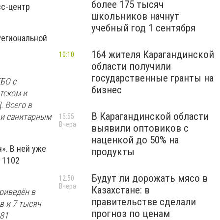
более 175 тысяч
сс-центр
школьников начнут
учебный год 1 сентября
Региональной
164 жителя Карагандинской
10:10
области получили
государственные гранты на
ТБО с
бизнес
тском и
 Всего в
В Карагандинской области
 и санитарным
15:55
Вчера
выявили оптовиков с
наценкой до 50% на
». В ней уже
продукты
 1102
Будут ли дорожать мясо в
12:50
Вчера
Казахстане: в
приведён в
правительстве сделали
в и 7 тысяч
прогноз по ценам
981