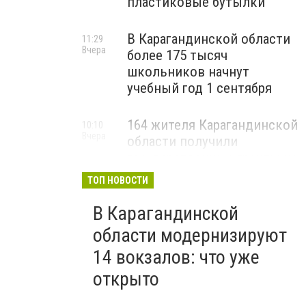
пластиковые бутылки
В Карагандинской области
11:29
Вчера
более 175 тысяч
школьников начнут
учебный год 1 сентября
164 жителя Карагандинской
10:10
Вчера
области получили
государственные гранты на
бизнес
ТОП НОВОСТИ
В Карагандинской
области модернизируют
14 вокзалов: что уже
открыто