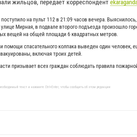
вали жильцов, передает корреспондент
ekaragand
поступило на пульт 112 в 21:09 часов вечера. Выяснилось, 
 улице Мирная, в подвале второго подъезда произошло гор
рых вещей на общей площади 6 квадратных метров.
и помощи спасательного колпака выведен один человек, е
вакуированы, включая троих детей.
асти призывает всех граждан соблюдать правила пожарно
еобходимый текст и нажмите Ctrl+Enter, чтобы сообщить об этом редакции