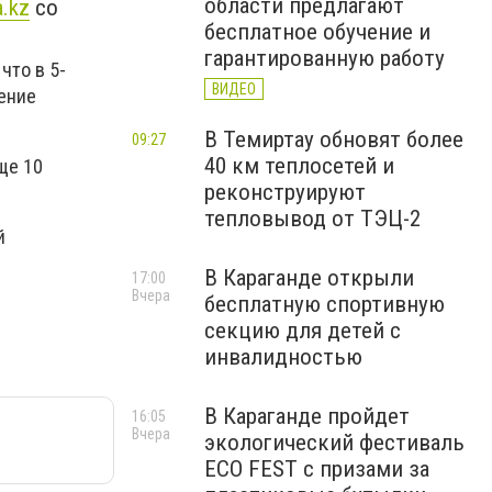
области предлагают
a.kz
со
бесплатное обучение и
гарантированную работу
что в 5-
ВИДЕО
ение
В Темиртау обновят более
09:27
40 км теплосетей и
ще 10
реконструируют
тепловывод от ТЭЦ-2
й
В Караганде открыли
17:00
Вчера
бесплатную спортивную
секцию для детей с
инвалидностью
В Караганде пройдет
16:05
Вчера
экологический фестиваль
ECO FEST с призами за