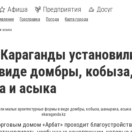
Афиша
Предприятия
Досуг
явления
Горсправка
Погода
Карта города
и асыка
 Караганды установил
виде домбры, кобыза
а и асыка
ли малые архитектурные формы в виде домбры, кобыза, шанырака, асыка 
ekaraganda.kz
торговым домом «Арбат» проходит благоустройств