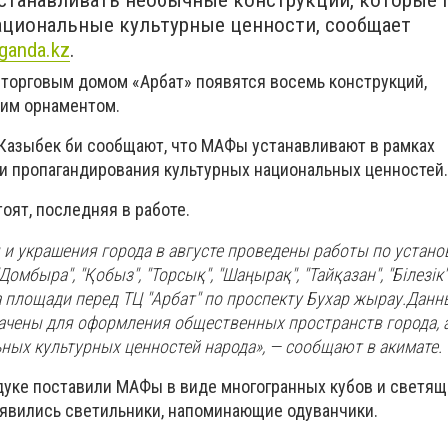
устанавливать необычные конструкции, которые
ациональные культурные ценности, сообщает
ganda.kz
.
 торговым домом «Арбат» появятся восемь конструкций,
ким орнаментом.
 Казыбек би сообщают, что МАФы устанавливают в рамках
 и пропагандирования культурных национальных ценностей.
оят, последняя в работе.
 и украшения города в августе проведены работы по устано
мбыра", "Қобыз", "Торсық", "Шаңырақ", "Тайқазан", "Білезік",
а площади перед ТЦ "Арбат" по проспекту Бухар жырау.Данн
ачены для оформления общественных пространств города, 
ных культурных ценностей народа», — сообщают в акимате.
дуке поставили МАФы в виде многогранных кубов и светящи
явились светильники, напоминающие одуванчики.