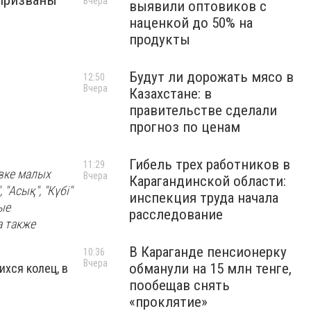
 призваны
Вчера
выявили оптовиков с
наценкой до 50% на
продукты
Будут ли дорожать мясо в
12:50
Вчера
Казахстане: в
правительстве сделали
прогноз по ценам
Гибель трех работников в
11:29
вке малых
Вчера
Карагандинской области:
 "Асық", "Күбі"
инспекция труда начала
ые
расследование
а также
В Караганде пенсионерку
10:36
Вчера
обманули на 15 млн тенге,
хся колец, в
пообещав снять
«проклятие»