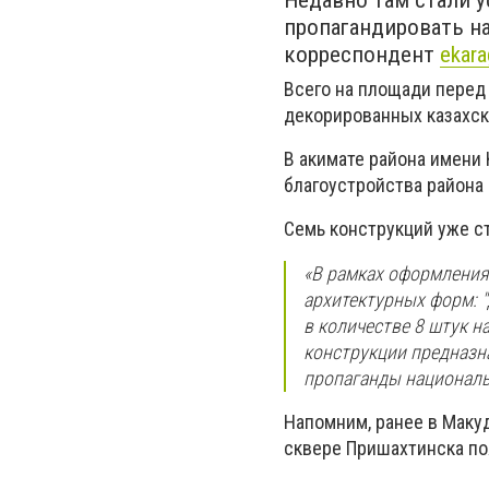
Недавно там стали 
пропагандировать н
корреспондент
ekara
Всего на площади перед
декорированных казахс
В акимате района имени
благоустройства района
Семь конструкций уже ст
«В рамках оформления
архитектурных форм: "До
в количестве 8 штук н
конструкции предназн
пропаганды националь
Напомним, ранее в Маку
сквере Пришахтинска по