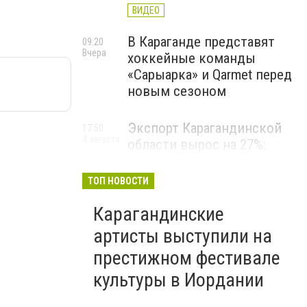
ВИДЕО
В Караганде представят
09:20
Вчера
хоккейные команды
«Сарыарка» и Qarmet перед
новым сезоном
Экспорт Карагандинской
17:50
4 августа
области вырос на 27%:
регион выходит на новые
рынки
ТОП НОВОСТИ
Карагандинские
артисты выступили на
престижном фестивале
культуры в Иордании