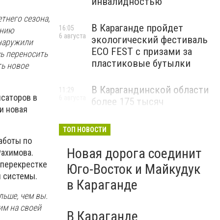
инвалидностью
тнего сезона,
В Караганде пройдет
16:05
ению
6 августа
экологический фестиваль
бнаружили
ECO FEST с призами за
ь переносить
пластиковые бутылки
ть новое
В Карагандинской области
11:29
нсаторов в
6 августа
более 175 тысяч
и новая
школьников начнут
учебный год 1 сентября
ТОП НОВОСТИ
аботы по
Новая дорога соединит
Рахимова.
а перекрестке
Юго-Восток и Майкудук
й системы.
в Караганде
льше, чем вы.
им на своей
В Караганде