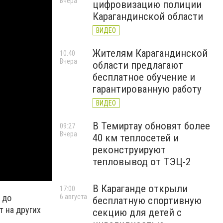
Вчера
цифровизацию полиции
Карагандинской области
ВИДЕО
Жителям Карагандинской
10:40
Вчера
области предлагают
бесплатное обучение и
гарантированную работу
ВИДЕО
В Темиртау обновят более
09:27
Вчера
40 км теплосетей и
реконструируют
тепловывод от ТЭЦ-2
В Караганде открыли
17:00
6 августа
 до
бесплатную спортивную
т на других
секцию для детей с