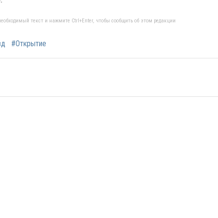
еобходимый текст и нажмите Ctrl+Enter, чтобы сообщить об этом редакции
зд
#Открытие