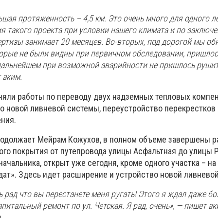
ьшая протяженность – 4,5 км. Это очень много для одного ле
ия такого проекта при условии нашего климата и по заключ
ертизы занимает 20 месяцев. Во-вторых, под дорогой мы о
оторые не были видны при первичном обследовании, пришлос
в дальнейшем при возможной аварийности не пришлось руши
 аким.
няли работы по переводу двух надземных тепловых компе
о новой ливневой системы, переустройство перекрестков 
ния.
родолжает Мейрам Кожухов, в полном объеме завершены р
ого покрытия от путепровода улицы Асфальтная до улицы 
начальника, открыт уже сегодня, кроме одного участка – н
гдат». Здесь идет расширение и устройство новой ливнево
нь рад что вы перестанете меня ругать! Этого я ждал даже бо
питальный ремонт по ул. Четская. Я рад, очень», — пишет ак
.