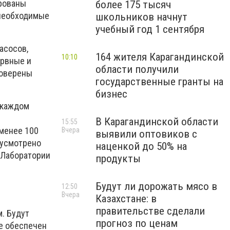
ированы
более 175 тысяч
 необходимые
школьников начнут
учебный год 1 сентября
асосов,
164 жителя Карагандинской
10:10
ервные и
области получили
роверены
государственные гранты на
бизнес
 каждом
В Карагандинской области
15:55
менее 100
Вчера
выявили оптовиков с
дусмотрено
наценкой до 50% на
. Лаборатории
продукты
Будут ли дорожать мясо в
12:50
Вчера
Казахстане: в
правительстве сделали
. Будут
прогноз по ценам
е обеспечен