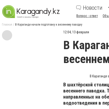
Новости
Вопрос - ответ
Объ
Главная
В Караганде начали подготовку к весеннему паводку
12:04, 13 февраля
В Карага
весеннем
В Караганде 
В шахтёрской столи
весеннего паводка. 
направленных на об
водоотведения в пер