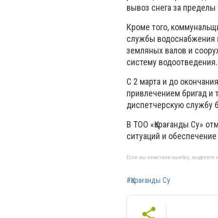
вывоз снега за пределы
Кроме того, коммунальщ
службы водоснабжения и
земляных валов и соору
систему водоотведения.
С 2 марта и до окончани
привлечением бригад и 
диспетчерскую службу б
В ТОО «Қарағанды Су» о
ситуаций и обеспечение
Если вы заметили ошибку, выделите н
#Қарағанды Су