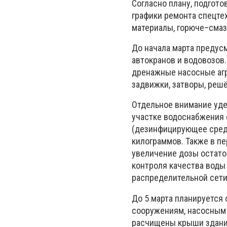
Согласно плану, подгот
графики ремонта спецте
материалы, горюче–смаз
До начала марта предусм
автокранов и водовозов.
дренажные насосные агр
задвижки, затворы, реш
Отдельное внимание уде
участке водоснабжения 
(дезинфицирующее средс
килограммов. Также в п
увеличение дозы остаточ
контроля качества воды 
распределительной сети
До 5 марта планируется 
сооружениям, насосным 
расчищены крыши зданий