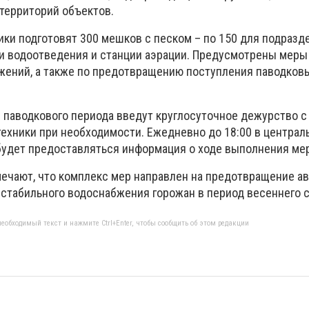
 территорий объектов.
ики подготовят 300 мешков с песком – по 150 для подразд
 водоотведения и станции аэрации. Предусмотрены меры
жений, а также по предотвращению поступления паводковы
я паводкового периода введут круглосуточное дежурство с
техники при необходимости. Ежедневно до 18:00 в централ
удет предоставляться информация о ходе выполнения ме
тмечают, что комплекс мер направлен на предотвращение а
 стабильного водоснабжения горожан в период весеннего с
еобходимый текст и нажмите Ctrl+Enter, чтобы сообщить об этом редакции