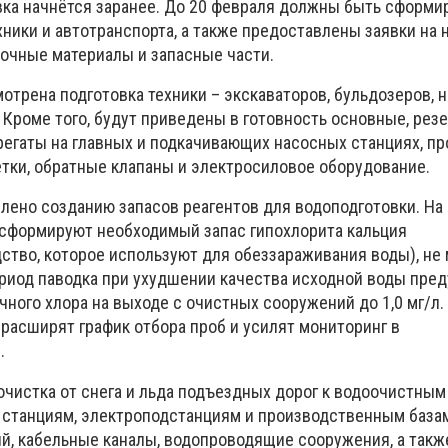
овка начнётся заранее. До 20 февраля должны быть сформ
хники и автотранспорта, а также предоставлены заявки на
очные материалы и запасные части.
отрена подготовка техники – экскаваторов, бульдозеров, н
 Кроме того, будут приведены в готовность основные, рез
егаты на главных и подкачивающих насосных станциях, п
ётки, обратные клапаны и электросиловое оборудование.
лено созданию запасов реагентов для водоподготовки. На
сформируют необходимый запас гипохлорита кальция
тво, которое используют для обеззараживания воды), не 
ериод паводка при ухудшении качества исходной воды пре
ного хлора на выходе с очистных сооружений до 1,0 мг/л
расширят график отбора проб и усилят мониторинг в
.
очистка от снега и льда подъездных дорог к водоочистным
станциям, электроподстанциям и производственным базам
, кабельные каналы, водопроводящие сооружения, а такж