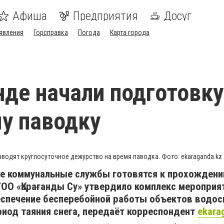
Афиша
Предприятия
Досуг
явления
Горсправка
Погода
Карта города
нде начали подготовку
у паводку
вводят круглосуточное дежурство на время паводка. Фото: ekaraganda.kz
це коммунальные службы готовятся к прохожден
ТОО «Қарағанды Су» утвердило комплекс мероприя
еспечение бесперебойной работы объектов водос
иод таяния снега, передаёт корреспондент
ekara