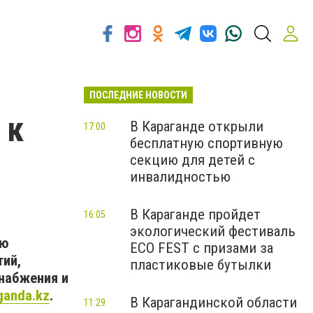
ПОСЛЕДНИЕ НОВОСТИ
 к
В Караганде открыли
17:00
бесплатную спортивную
секцию для детей с
инвалидностью
В Караганде пройдет
16:05
экологический фестиваль
ию
ECO FEST с призами за
тий,
пластиковые бутылки
набжения и
ganda.kz
.
В Карагандинской области
11:29