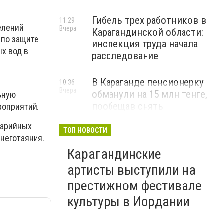
Гибель трех работников в
11:29
елений
Вчера
Карагандинской области:
 по защите
инспекция труда начала
х вод в
расследование
В Караганде пенсионерку
10:36
Вчера
обманули на 15 млн тенге,
ьную
пообещав снять
роприятий.
«проклятие»
варийных
ТОП НОВОСТИ
ВИДЕО
неготаяния.
Карагандинские
артисты выступили на
престижном фестивале
культуры в Иордании