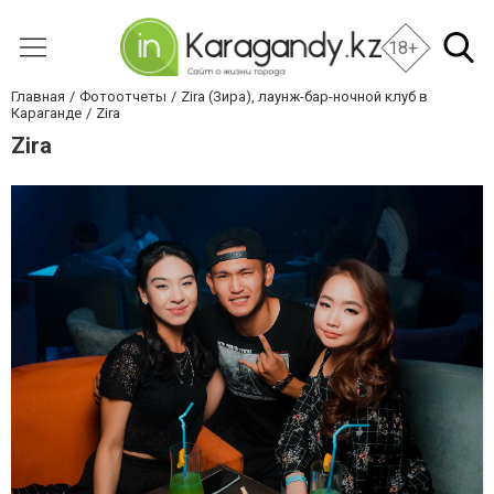
18+
Главная
Фотоотчеты
Zira (Зира), лаунж-бар-ночной клуб в
Караганде
Zira
Zira