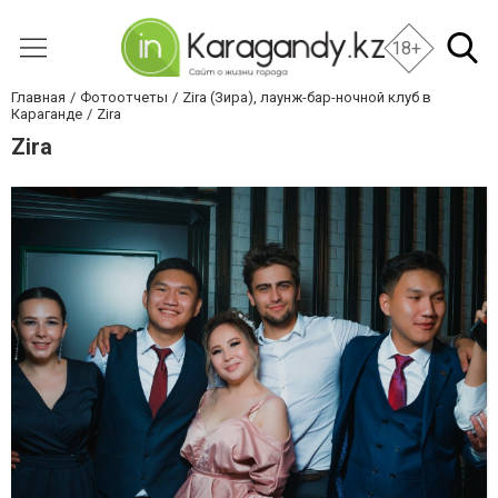
18+
Главная
Фотоотчеты
Zira (Зира), лаунж-бар-ночной клуб в
Караганде
Zira
Zira