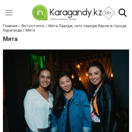
18+
Главная
Фотоотчеты
Мята Лаундж, сеть лаундж-баров в городе
Караганда
Мята
Мята