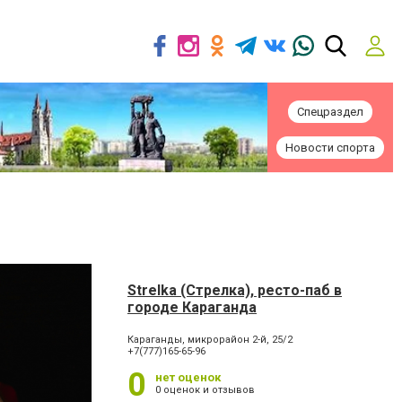
Спецраздел
Новости спорта
Strelka (Стрелка), ресто-паб в
городе Караганда
Караганды, микрорайон 2-й, 25/2
+7(777)165-65-96
0
нет оценок
0 оценок и отзывов