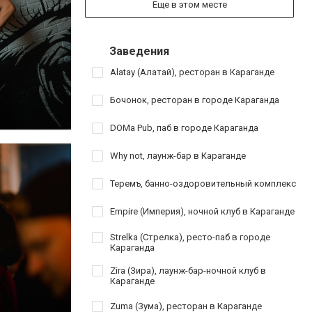
Еще в этом месте
Заведения
Alatay (Алатай), ресторан в Караганде
Бочонок, ресторан в городе Караганда
DOMa Pub, паб в городе Караганда
Why not, лаунж-бар в Караганде
Теремъ, банно-оздоровительный комплекс
Empire (Империя), ночной клуб в Караганде
Strelka (Стрелка), ресто-паб в городе
Караганда
Zira (Зира), лаунж-бар-ночной клуб в
Караганде
Zuma (Зума), ресторан в Караганде