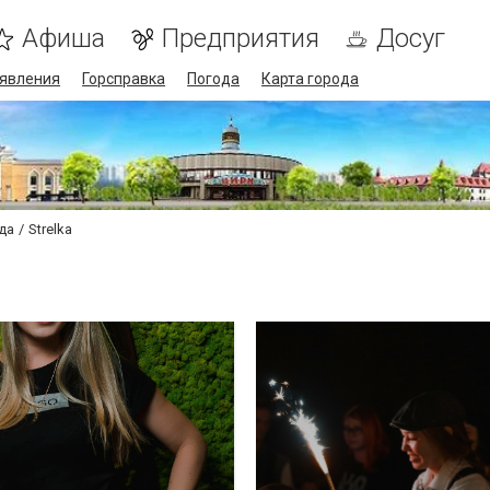
Афиша
Предприятия
Досуг
явления
Горсправка
Погода
Карта города
нда
Strelka