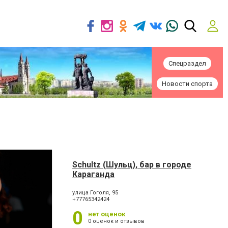
Спецраздел
Новости спорта
Schultz (Шульц), бар в городе
Караганда
улица Гоголя, 95
+77765342424
0
нет оценок
0 оценок и отзывов