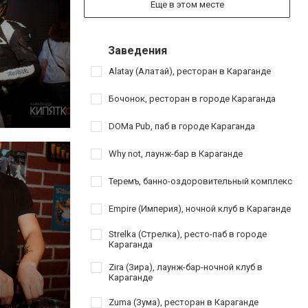
Еще в этом месте
Заведения
Alatay (Алатай), ресторан в Караганде
Бочонок, ресторан в городе Караганда
DOMa Pub, паб в городе Караганда
Why not, лаунж-бар в Караганде
Теремъ, банно-оздоровительный комплекс
Empire (Империя), ночной клуб в Караганде
Strelka (Стрелка), ресто-паб в городе
Караганда
Zira (Зира), лаунж-бар-ночной клуб в
Караганде
Zuma (Зума), ресторан в Караганде