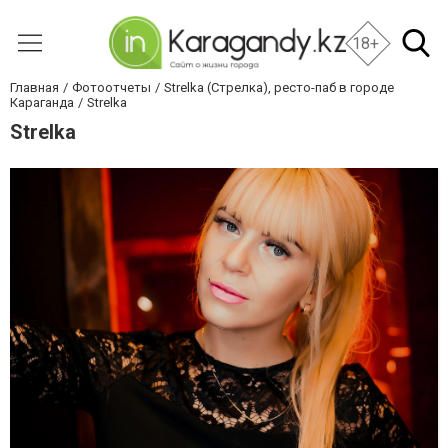
18+
Главная
Фотоотчеты
Strelka (Стрелка), ресто-паб в городе
Караганда
Strelka
Strelka