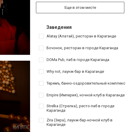
Еще в этом месте
Заведения
Alatay (Алатай), ресторан в Караганде
Бочонок, ресторан в городе Караганда
DOMa Pub, паб в городе Караганда
Why not, лаунж-бар в Караганде
Теремъ, банно-оздоровительный комплекс
Empire (Империя), ночной клуб в Караганде
Strelka (Стрелка), ресто-паб в городе
Караганда
Zira (Зира), лаунж-бар-ночной клуб в
Караганде