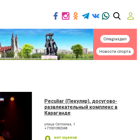
Спецраздел
Новости спорта
Peculiar (Пекуляр), досугово-
развлекательный комплекс в
Караганде
улица Сатпаева, 1
+77001082048
нет оценок