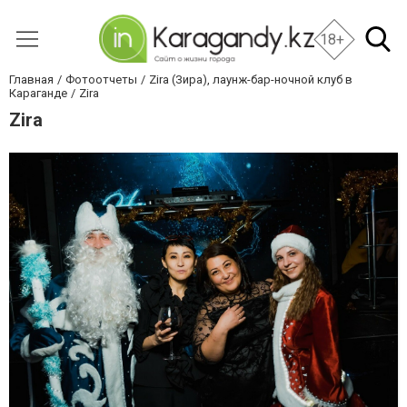
18+
Главная
Фотоотчеты
Zira (Зира), лаунж-бар-ночной клуб в
Караганде
Zira
Zira