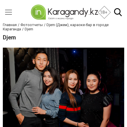
18+
Главная
Фотоотчеты
Djem (Джем), караоке-бар в городе
Караганда
Djem
Djem