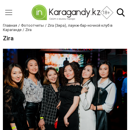
18+
Главная
Фотоотчеты
Zira (Зира), лаунж-бар-ночной клуб в
Караганде
Zira
Zira