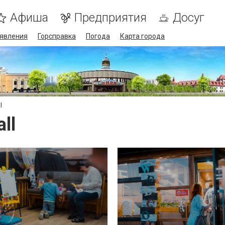
Афиша
Предприятия
Досуг
явления
Горсправка
Погода
Карта города
l
ll