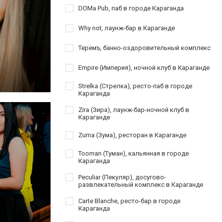
DOMa Pub, паб в городе Караганда
Why not, лаунж-бар в Караганде
Теремъ, банно-оздоровительный комплекс
Empire (Империя), ночной клуб в Караганде
Strelka (Стрелка), ресто-паб в городе
Караганда
Zira (Зира), лаунж-бар-ночной клуб в
Караганде
Zuma (Зума), ресторан в Караганде
Tooman (Туман), кальянная в городе
Караганда
Peculiar (Пекуляр), досугово-
развлекательный комплекс в Караганде
Carte Blanche, ресто-бар в городе
Караганда