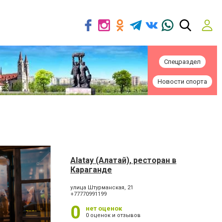
Спецраздел
Новости спорта
Alatay (Алатай), ресторан в
Караганде
улица Штурманская, 21
+77770991199
0
нет оценок
0 оценок и отзывов