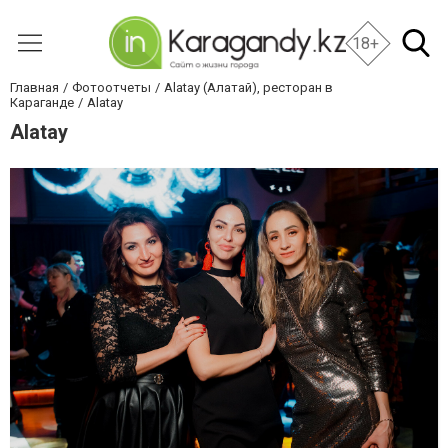
18+
Главная
Фотоотчеты
Alatay (Алатай), ресторан в
Караганде
Alatay
Alatay