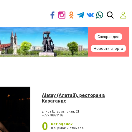
Спецраздел
Новости спорта
Alatay (Алатай), ресторан в
Караганде
улица Штурманская, 21
+77770991199
0
нет оценок
0 оценок и отзывов