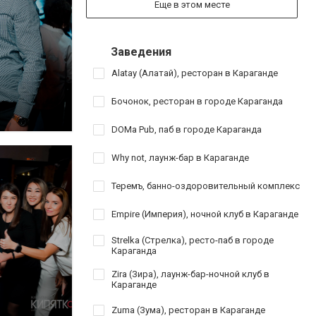
Еще в этом месте
Заведения
Alatay (Алатай), ресторан в Караганде
Бочонок, ресторан в городе Караганда
DOMa Pub, паб в городе Караганда
Why not, лаунж-бар в Караганде
Теремъ, банно-оздоровительный комплекс
Empire (Империя), ночной клуб в Караганде
Strelka (Стрелка), ресто-паб в городе
Караганда
Zira (Зира), лаунж-бар-ночной клуб в
Караганде
Zuma (Зума), ресторан в Караганде