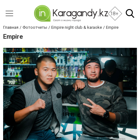
18+
Главная
Фотоотчеты
Empire night club & karaoke
Empire
Empire