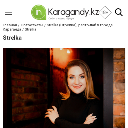
18+
Главная
Фотоотчеты
Strelka (Стрелка), ресто-паб в городе
Караганда
Strelka
Strelka