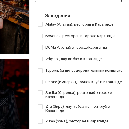
Заведения
Alatay (Алатай), ресторан в Караганде
Бочонок, ресторан в городе Караганда
DOMa Pub, паб в городе Караганда
Why not, лаунж-бар в Караганде
Теремъ, банно-оздоровительный комплекс
Empire (Империя), ночной клуб в Караганде
Strelka (Стрелка), ресто-паб в городе
Караганда
Zira (Зира), лаунж-бар-ночной клуб в
Караганде
Zuma (Зума), ресторан в Караганде