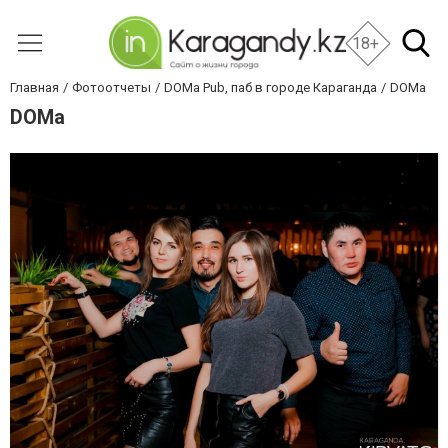
18+
Главная
Фотоотчеты
DOMa Pub, паб в городе Караганда
DOMa
DOMa