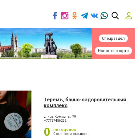
Спецраздел
Новости спорта
Теремъ, банно-оздоровительный
комплекс
улица Коммуны, 79
+77787456262
0
нет оценок
0 оценок и отзывов