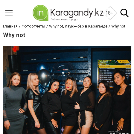
18+
Главная
Фотоотчеты
Why not, лаунж-бар в Караганде
Why not
Why not