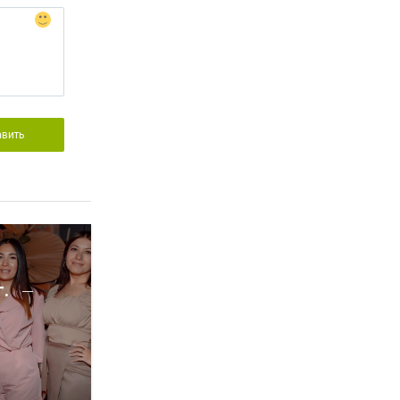
авить
г.