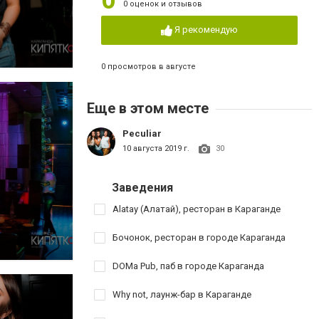
0
0 оценок и отзывов
Я рекомендую
0 просмотров в августе
Еще в этом месте
Peculiar
10 августа 2019 г.
30
Заведения
Alatay (Алатай), ресторан в Караганде
Бочонок, ресторан в городе Караганда
DOMa Pub, паб в городе Караганда
Why not, лаунж-бар в Караганде