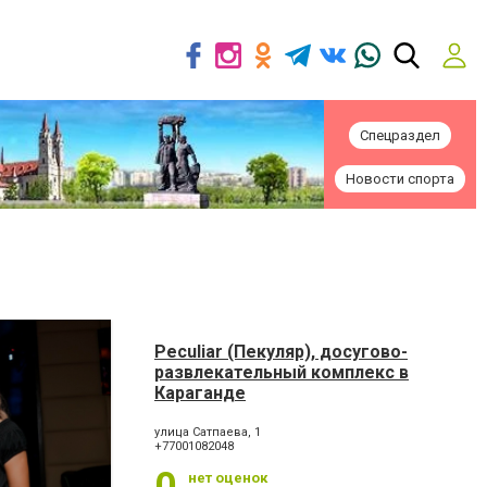
Спецраздел
Новости спорта
Peculiar (Пекуляр), досугово-
развлекательный комплекс в
Караганде
улица Сатпаева, 1
+77001082048
нет оценок