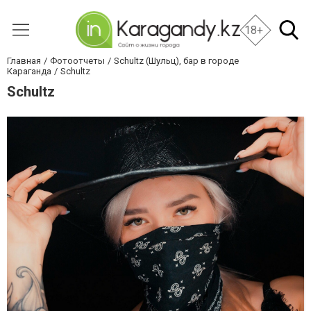
18+
Главная
Фотоотчеты
Schultz (Шульц), бар в городе
Караганда
Schultz
Schultz