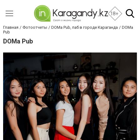
18+
Главная
Фотоотчеты
DOMa Pub, паб в городе Караганда
DOMa
Pub
DOMa Pub