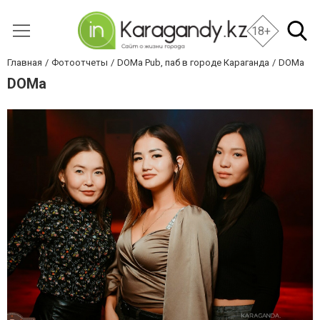
18+
Главная
Фотоотчеты
DOMa Pub, паб в городе Караганда
DOMa
DOMa