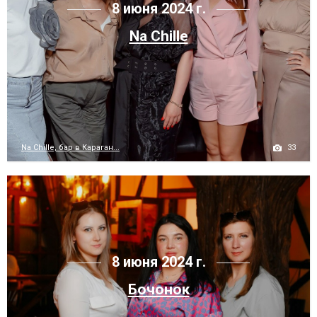
8 июня 2024 г.
Na Chille
33
Na Chille, бар в Караган...
8 июня 2024 г.
Бочонок