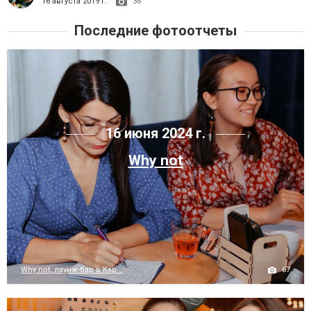
16 августа 2019 г.
36
Последние фотоотчеты
16 июня 2024 г.
Why not
67
Why not, лаунж-бар в Кар...