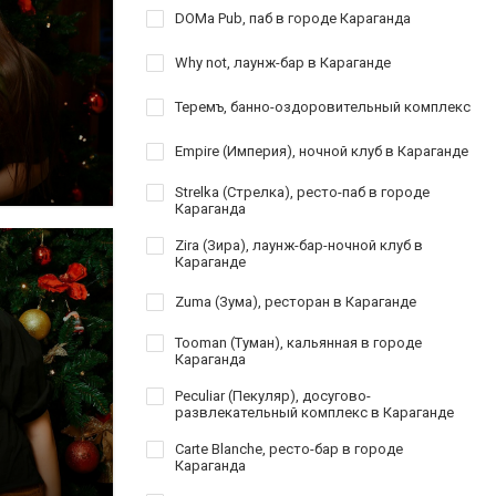
DOMa Pub, паб в городе Караганда
Why not, лаунж-бар в Караганде
Теремъ, банно-оздоровительный комплекс
Empire (Империя), ночной клуб в Караганде
Strelka (Стрелка), ресто-паб в городе
Караганда
Zira (Зира), лаунж-бар-ночной клуб в
Караганде
Zuma (Зума), ресторан в Караганде
Tooman (Туман), кальянная в городе
Караганда
Peculiar (Пекуляр), досугово-
развлекательный комплекс в Караганде
Carte Blanche, ресто-бар в городе
Караганда